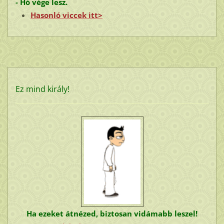
- Hó vége lesz.
Hasonló viccek itt>
Ez mind király!
Ha ezeket átnézed, biztosan vidámabb leszel!