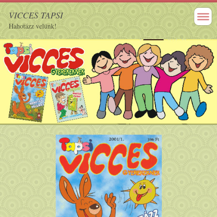
VICCES TAPSI
Hahotázz velünk!