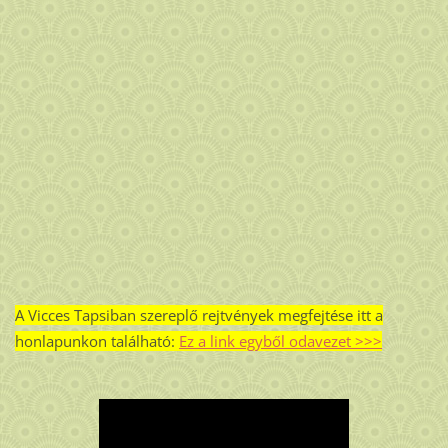
A Vicces Tapsiban szereplő rejtvények megfejtése itt a
honlapunkon található:
Ez a link egyből odavezet >>>