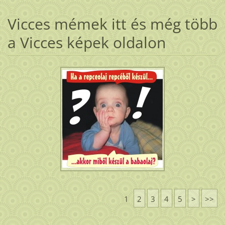
Vicces mémek itt és még több
a Vicces képek oldalon
1
2
3
4
5
>
>>