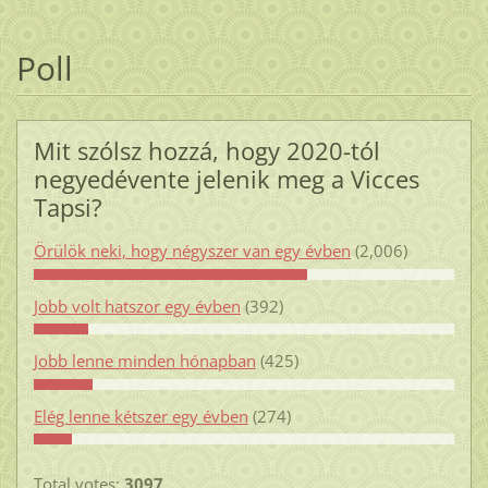
Poll
Mit szólsz hozzá, hogy 2020-tól
negyedévente jelenik meg a Vicces
Tapsi?
Örülök neki, hogy négyszer van egy évben
(2,006)
Jobb volt hatszor egy évben
(392)
Jobb lenne minden hónapban
(425)
Elég lenne kétszer egy évben
(274)
Total votes:
3097