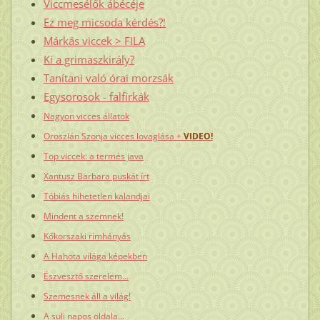
Viccmesélők ábécéje
Ez meg micsoda kérdés?!
Márkás viccek > FILA
Ki a grimaszkirály?
Tanítani való órai morzsák
Egysorosok - falfírkák
Nagyon vicces állatok
Oroszlán Szonja vicces lovaglása +
VIDEO!
Top viccek: a termés java
Xantusz Barbara puskát írt
Tóbiás hihetetlen kalandjai
Mindent a szemnek!
Kőkorszaki rímhányás
A Hahota világa képekben
Észvesztő szerelem...
Szemesnek áll a világ!
A suli napos oldala...