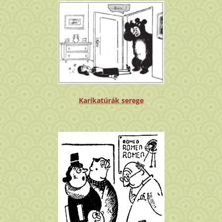
Karikatúrák serege