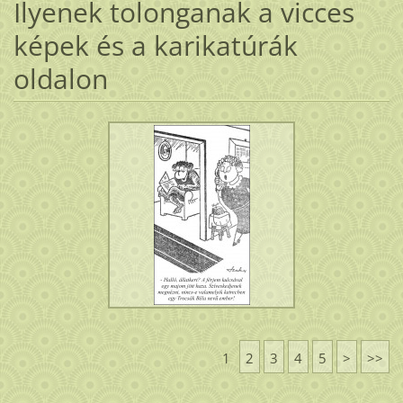
Ilyenek tolonganak a vicces
képek és a karikatúrák
oldalon
1
2
3
4
5
>
>>