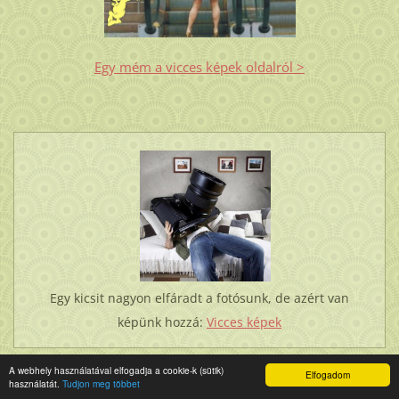
Egy mém a vicces képek oldalról >
Egy kicsit nagyon elfáradt a fotósunk, de azért van
képünk hozzá:
Vicces képek
A webhely használatával elfogadja a cookie-k (sütik)
Elfogadom
használatát.
Tudjon meg többet
ÚJDONSÁG: LÓBARÁTOK FÓRUMA