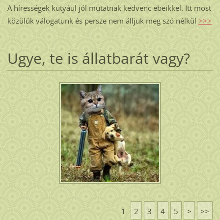
A hírességek kutyául jól mutatnak kedvenc ebeikkel. Itt most
közülük válogatunk és persze nem álljuk meg szó nélkül
>>>
Ugye, te is állatbarát vagy?
1
2
3
4
5
>
>>