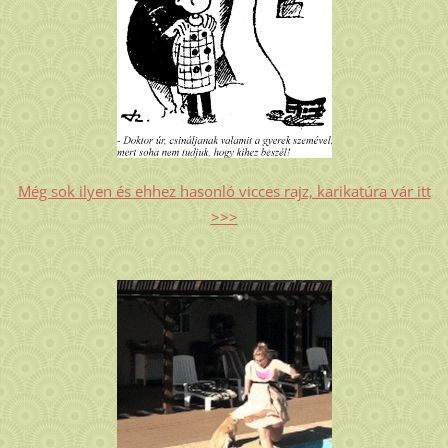
Még sok ilyen és ehhez hasonló vicces rajz, karikatúra vár itt
>>>