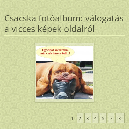
Csacska fotóalbum: válogatás
a vicces képek oldalról
1
2
3
4
5
>
>>