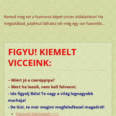
Keresd meg ezt a humoros képet vicces oldalainkon! Ha
megtaláltad, jutalmul láthatsz ott még egy sor hasonlót...
FIGYU! KIEMELT
VICCEINK:
– Miért jó a cseréppipa?
– Mert ha leesik, nem kell felvenni.
- Ide figyelj Béla! Te vagy a világ legnagyobb
marhája!
- De Gizi, te már megint megfeledkezel magadról!
Hasonló beköpések >>>