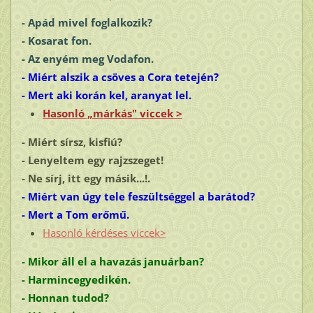
- Apád mivel foglalkozik?
- Kosarat fon.
- Az enyém meg
Vodafon
.
- Miért alszik a csöves a Cora tetején?
- Mert aki korán kel, aranyat lel.
Hasonló „márkás" viccek >
- Miért sírsz, kisfiú?
- Lenyeltem egy rajzszeget!
- Ne sírj, itt egy másik...!.
- Miért van úgy tele feszültséggel a barátod?
- Mert a Tom erőmű.
Hasonló kérdéses viccek>
- Mikor áll el a havazás januárban?
- Harmincegyedikén.
- Honnan tudod?