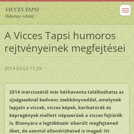
VICCES TAPSI
Hahotázz velünk!
A Vicces Tapsi humoros
rejtvényeinek megfejtései
2014.03.03 11:29
2014 márciusától már kéthavonta találkozhatsz az
újságosoknál kedvenc zsebkönyveddel, amelynek
lapjain a viccek, vicces képek, karikatúrák és
képregények mellett népszerűek a vicces fejtörők
is. Bizonyára a legtöbbször sikerült megfejtened
őket, de ezentúl ellenőrizheted is magad: itt