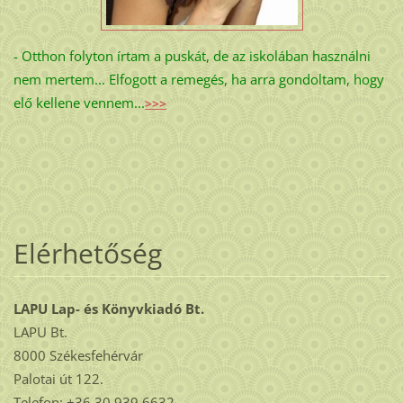
- Otthon folyton írtam a puskát, de az iskolában használni
nem mertem... Elfogott a remegés, ha arra gondoltam, hogy
elő kellene vennem...
>>>
Elérhetőség
LAPU Lap- és Könyvkiadó Bt.
LAPU Bt.
8000 Székesfehérvár
Palotai út 122.
Telefon: +36 30 939 6632