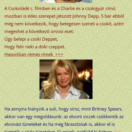
A Csokoládé c. filmben és a Charlie és a csokigyár című
moziban is édes szerepet játszott Johnny Depp. S bár ebből
még nem következik, hogy betegesen szereti a csokit, azért
megeshet a következő orvosi eset:
Úgy belepi a csoki Deppet,
Hogy felír neki a doki cseppet.
Hasonlóan rémes rímek >>>
Ha annyira hiányzik a suli, hogy sírsz, mint Britney Spears,
akkor van egy megoldásunk: az elvont viccek csökkentik az
elvonási tüneteket és ha még fárasztzóak is, akkor el is
tüntetik a sírós tüneteket. Gyerünk, próbáld ki bátran
>>>