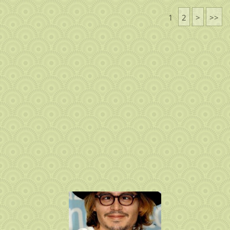
1
2
>
>>