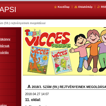
APSI
Kezdőlap
Oldaltérkép
RS
ám (59.) rejtvényeinek megoldásai
sebkönyv
ótársak
sárlás
A
2018/3. SZÁM (59.) REJTVÉNYEINEK MEGOLDÁSA
2018.04.27 14:07
11. oldal:
egény