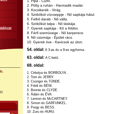
1. Pipa - Cumi.
2. Pötty a ruhán - Harmadik madár.
3. Kocsikerék - Virág.
4. Szökőkút vízcseppje - Nő sapkája hátul.
5. Felhő darab - Nő válla.
6. Szökőkút talpa - Nő táskája.
7. Gyerek sapkája - Kő a földön.
abályzat
8. Férfi szemüvege - Nő karperece.
9. Nő csizmája - Épület rács.
10. Gyerek öve - Kavicsok az úton.
54. oldal:
A 3-as és a 9-es egyforma.
63. oldal:
A C-betű.
68. oldal:
t.
1. Cirbolya és BORBOLYA..
2. Tom és JERRY.
3. Csongor és TÜNDE.
4. Frédi és BÉNI.
5. Bonnie és CLYDE.
32
6. Ádám és ÉVA.
7. Lennon és McCARTNEY.
8. Simon és GARFUNKEL.
9. Porgy és BESS.
10. Zuru és HURU.