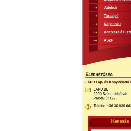
Játékok
Társalgó
Kapcsolat
Adatkezelési sz
ÁSZF
E
LÉRHETŐSÉG
LAPU Lap- és Könyvkiadó B
LAPU Bt.
8000 Székesfehérvár
Palotai út 122.
Telefon: +36 30 939 66
K
ERESÉS