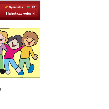
S
Nyomtatás
Hahotázz velünk!
I