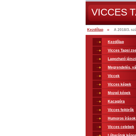
VICCES T
Kezdőlap
A 2018/3. sz
Kezdőlap
Vicces Tapsi z
Lapozható játsz
Megrendelés, vá
Viccek
Vicces képek
Mozgó képek
Kacagóra
Vicces fejtörők
Humoros írások
Vicces celebek
Lóbarátok képr