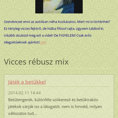
Szendvicset enni az autóban néha kockázatos. Mert mi is történhet?
Ez tényleg vicces fejtörő, de hiába filózol rajta, úgysem találod ki.
Inkább skubizd meg ezt a videt! De FIGYELEM! Csak erős
idegzetűeknek ajánlott
>>>
Vicces rébusz mix
Játék a betűkkel
2014.02.11 14:44
Betűtengerek, különféle szókereső és betűkirakós
játékok várják iss a látogatót. nem is hinnéd, milyen
változatos tud...