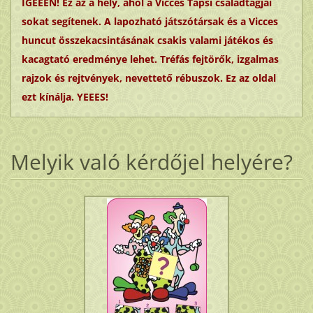
IGEEEN! Ez az a hely, ahol a Vicces Tapsi családtagjai
sokat segítenek. A lapozható játszótársak és a Vicces
huncut összekacsintásának csakis valami játékos és
kacagtató eredménye lehet. Tréfás fejtörők, izgalmas
rajzok és rejtvények, nevettető rébuszok. Ez az oldal
ezt kínálja. YEEES!
Melyik való kérdőjel helyére?