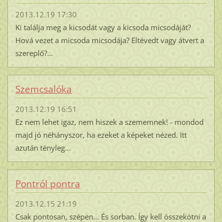
2013.12.19 17:30
Ki találja meg a kicsodát vagy a kicsoda micsodáját?
Hová vezet a micsoda micsodája? Eltévedt vagy átvert a
szereplő?...
Szemcsalóka
2013.12.19 16:51
Ez nem lehet igaz, nem hiszek a szememnek! - mondod
majd jó néhányszor, ha ezeket a képeket nézed. Itt
azután tényleg...
Pontról pontra
2013.12.15 21:19
Csak pontosan, szépen... És sorban. Így kell összekötni a