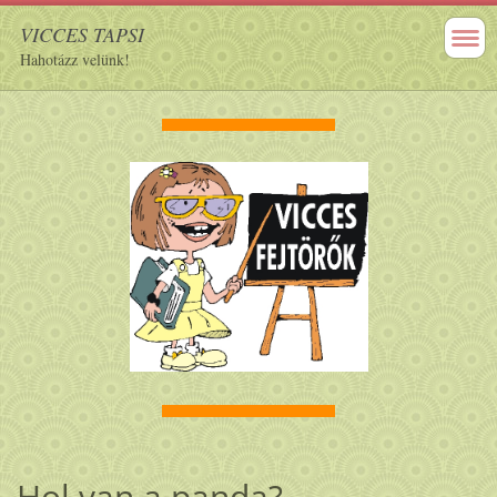
VICCES TAPSI
Hahotázz velünk!
..............................................................................
..............................................................................
Hol van a panda?