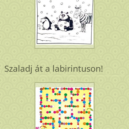
Szaladj át a labirintuson!