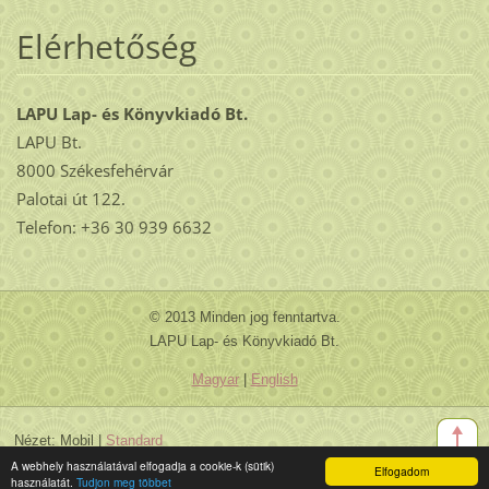
Elérhetőség
LAPU Lap- és Könyvkiadó Bt.
LAPU Bt.
8000 Székesfehérvár
Palotai út 122.
Telefon: +36 30 939 6632
© 2013 Minden jog fenntartva.
LAPU Lap- és Könyvkiadó Bt.
Magyar
|
English
Nézet:
Mobil
|
Standard
A webhely használatával elfogadja a cookie-k (sütik)
Elfogadom
használatát.
Tudjon meg többet