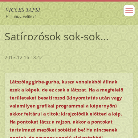
VICCES TAPSI
Hahotázz velünk!
Satírozósok sok-sok...
2013.12.16 18:42
Látszólag girbe-gurba, kusza vonalakból állnak
ezek a képek, de ez csak a látszat. Ha a megfelelő
területeket besatírozod (kinyomtatás után vagy
valamilyen grafikai programmal a képernyőn)
akkor feltárul a titok: kirajzolódik előtted a kép.
Ha pontokat látsz a rajzon, akkor a pontokat
tartalmazó mezőket sötétísd be! Ha nincsenek
pontok, de egyenes vonalú alakzatokból