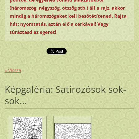
(háromszög, négyszög, ötszög stb.) áll a rajz, akkor
mindig a háromszögeket kell besötétítened. Rajta
hát: nyomtatás, aztán elő a cerkával! Vagy
túráztasd az egeret!
« Vissza
Képgaléria: Satírozósok sok-
sok...