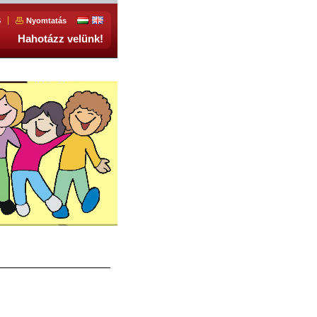
S
Nyomtatás
Hahotázz velünk!