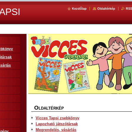
APSI
Kezdőlap
Oldaltérkép
RS
sebkönyv
ótársak
sárlás
O
LDALTÉRKÉP
Vicces Tapsi zsebkönyv
Lapozható játszótársak
Megrendelés, vásárlás
egény