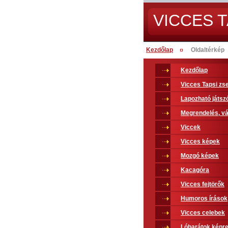
VICCES T
Kezdőlap
Oldaltérkép
Kezdőlap
Vicces Tapsi z
Lapozható játsz
Megrendelés, vá
Viccek
Vicces képek
Mozgó képek
Kacagóra
Vicces fejtörők
Humoros írások
Vicces celebek
Lóbarátok képr