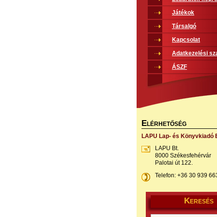
Játékok
Társalgó
Kapcsolat
Adatkezelési sz
ÁSZF
E
LÉRHETŐSÉG
LAPU Lap- és Könyvkiadó B
LAPU Bt.
8000 Székesfehérvár
Palotai út 122.
Telefon: +36 30 939 66
K
ERESÉS