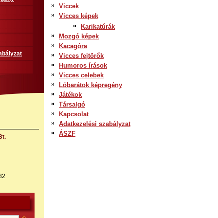
Viccek
Vicces képek
Karikatúrák
Mozgó képek
Kacagóra
abályzat
Vicces fejtörők
Humoros írások
Vicces celebek
Lóbarátok képregény
Játékok
Társalgó
Kapcsolat
Adatkezelési szabályzat
ÁSZF
t.
32