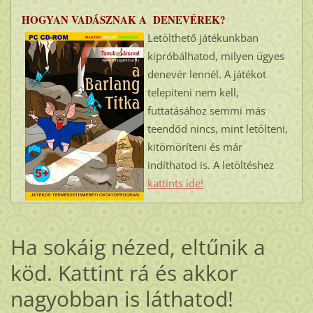
HOGYAN VADÁSZNAK A DENEVÉREK?
Letölthető játékunkban
kipróbálhatod, milyen ügyes
denevér lennél. A játékot
telepíteni nem kell,
futtatásához semmi más
teendőd nincs, mint letölteni,
kitömöríteni és már
indíthatod is. A letöltéshez
kattints ide!
Ha sokáig nézed, eltűnik a
köd. Kattint rá és akkor
nagyobban is láthatod!