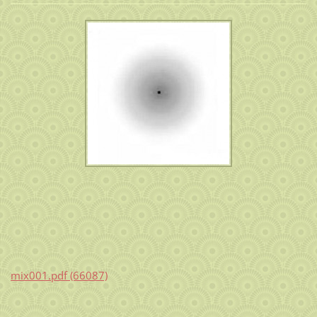
mix001.pdf (66087)