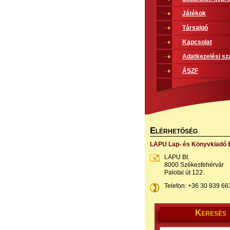
Játékok
Társalgó
Kapcsolat
Adatkezelési sz
ÁSZF
E
LÉRHETŐSÉG
LAPU Lap- és Könyvkiadó B
LAPU Bt.
8000 Székesfehérvár
Palotai út 122.
Telefon: +36 30 939 66
K
ERESÉS