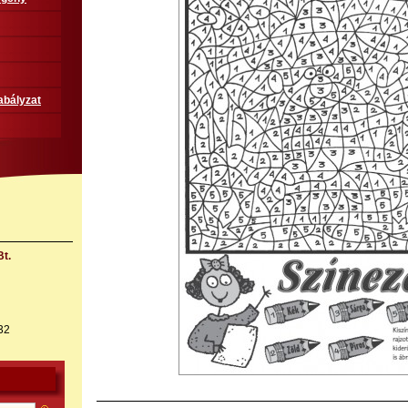
abályzat
t.
32