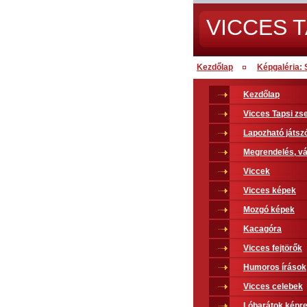
VICCES T
Kezdőlap
Képgaléria: 
Kezdőlap
Vicces Tapsi z
Lapozható játsz
Megrendelés, vá
Viccek
Vicces képek
Mozgó képek
Kacagóra
Vicces fejtörők
Humoros írások
Vicces celebek
Lóbarátok képr