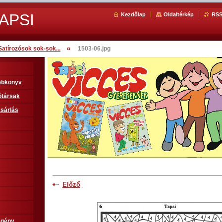
APSI
Kezdőlap
Oldaltérkép
RS
Satírozósok sok-sok...
1503-06.jpg
sebkönyv
ótársak
sárlás
Előző
egény