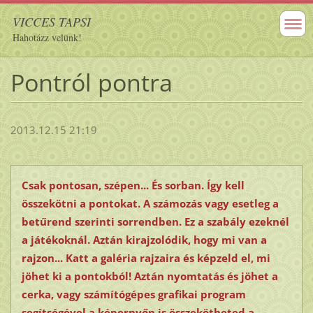
VICCES TAPSI
Hahotázz velünk!
Pontról pontra
2013.12.15 21:19
Csak pontosan, szépen... És sorban. Így kell
összekötni a pontokat. A számozás vagy esetleg a
betűrend szerinti sorrendben. Ez a szabály ezeknél
a játékoknál. Aztán kirajzolódik, hogy mi van a
rajzon... Katt a galéria rajzaira és képzeld el, mi
jöhet ki a pontokból! Aztán nyomtatás és jöhet a
cerka, vagy számítógépes grafikai program
segítségével a képernyőn is összekötheted a