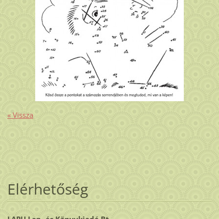
« Vissza
Elérhetőség
LAPU Lap- és Könyvkiadó Bt.