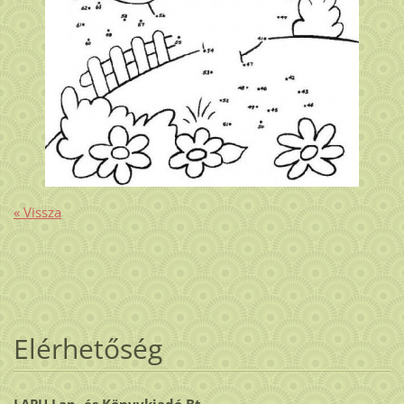
« Vissza
Elérhetőség
LAPU Lap- és Könyvkiadó Bt.