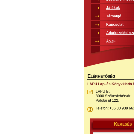
Játékok
Társalgó
Kapcsolat
Adatkezelési sz
ÁSZF
E
LÉRHETŐSÉG
LAPU Lap- és Könyvkiadó B
LAPU Bt.
8000 Székesfehérvár
Palotai út 122.
Telefon: +36 30 939 66
K
ERESÉS