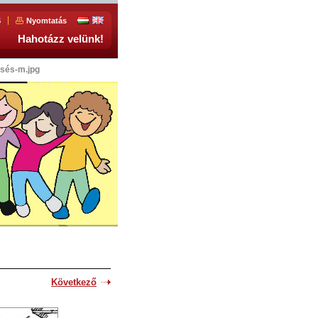
S
Nyomtatás
Hahotázz velünk!
sés-m.jpg
Következő