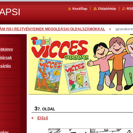
APSI
Kezdőlap
Oldaltérkép
RS
SZÁM (59.) REJTVÉNYEINEK MEGOLDÁSAI OLDALSZÁMOKKAL
gyurukere
sebkönyv
ótársak
sárlás
3
7. OLDAL
Előző
egény