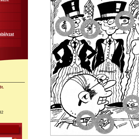
abályzat
t.
32