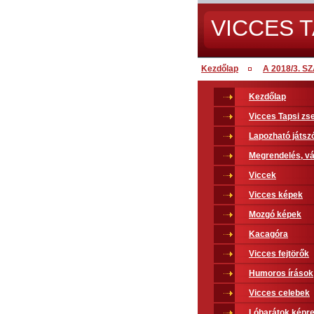
VICCES T
Kezdőlap
A 2018/3. 
Kezdőlap
Vicces Tapsi z
Lapozható játsz
Megrendelés, vá
Viccek
Vicces képek
Mozgó képek
Kacagóra
Vicces fejtörők
Humoros írások
Vicces celebek
Lóbarátok képr