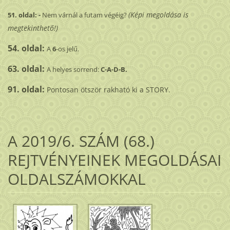
(Képi megoldása is
51. oldal: -
Nem várnál a futam végéig?
megtekinthető!)
54. oldal:
A
6
-os jelű.
63. oldal:
A helyes sorrend:
C-A-D-B.
91. oldal:
Pontosan ötször rakható ki a STORY.
A 2019/6. SZÁM (68.)
REJTVÉNYEINEK MEGOLDÁSAI
OLDALSZÁMOKKAL