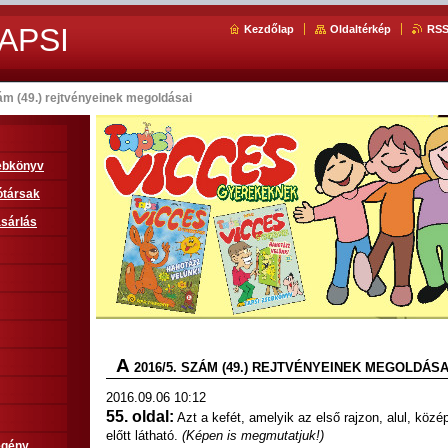
APSI
Kezdőlap
Oldaltérkép
RS
ám (49.) rejtvényeinek megoldásai
sebkönyv
ótársak
sárlás
A
2016/5. SZÁM (49.) REJTVÉNYEINEK MEGOLDÁSA
2016.09.06 10:12
55. oldal:
Azt a kefét, amelyik az első rajzon, alul, kö
előtt látható.
(Képen is megmutatjuk!)
egény