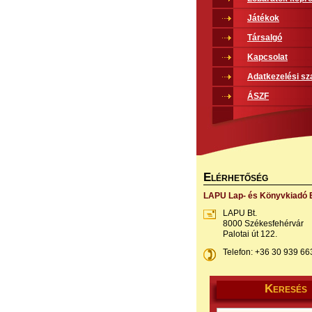
Játékok
Társalgó
Kapcsolat
Adatkezelési sz
ÁSZF
E
LÉRHETŐSÉG
LAPU Lap- és Könyvkiadó B
LAPU Bt.
8000 Székesfehérvár
Palotai út 122.
Telefon: +36 30 939 66
K
ERESÉS