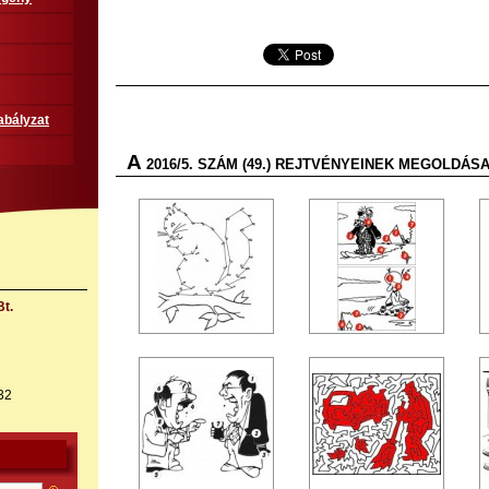
abályzat
A
2016/5. SZÁM (49.) REJTVÉNYEINEK MEGOLDÁ
t.
32