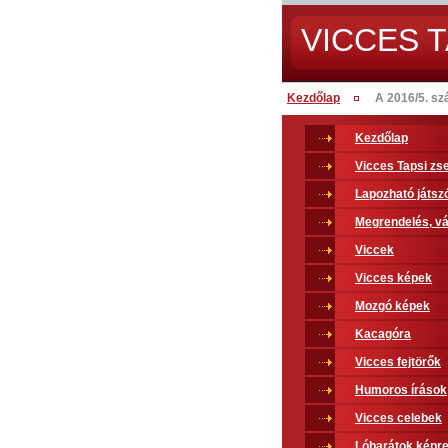
VICCES T
Kezdőlap
A 2016/5. sz
Kezdőlap
Vicces Tapsi z
Lapozható játsz
Megrendelés, vá
Viccek
Vicces képek
Mozgó képek
Kacagóra
Vicces fejtörők
Humoros írások
Vicces celebek
Lóbarátok képr