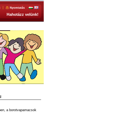
S
Nyomtatás
Hahotázz velünk!
I
zépen, a borotvapamacsok