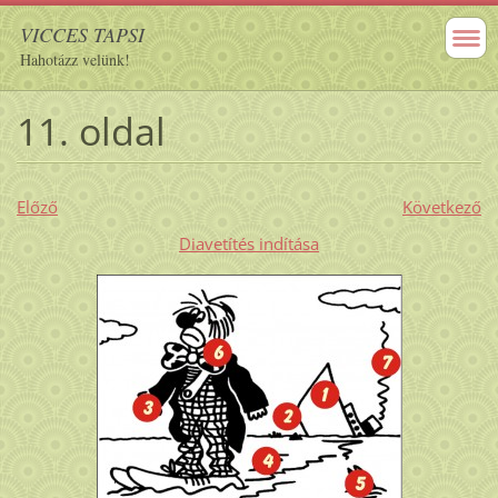
VICCES TAPSI
Hahotázz velünk!
11. oldal
Előző
Következő
Diavetítés indítása