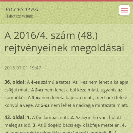
VICCES TAPSI
Hahotázz velünk!
A 2016/4. szám (48.)
rejtvényeinek megoldásai
2016.07.01 19:47
36. oldal:
A
4-es
számú a tettes. Az 1-es nem lehet a kalapja
csíkjai miatt. A
2-es
nem lehet a bal keze miatt, ugyanis az
kampókéz. A
3-as
nem leheta bajusza miatt, mert neki lefelé
konyul a vége. Az
5-ös
nem lehet a nadrágja mintázata miatt.
43. oldal:
1.
A fán lámpás nőtt.
2.
Az ágon hó van, holott
meleg az idő.
3.
Az üldögélő bácsi egyik lábfeje meztelen.
4.
A kontyos néni szoknyájára nadrágtartót gombolt.
5.
A