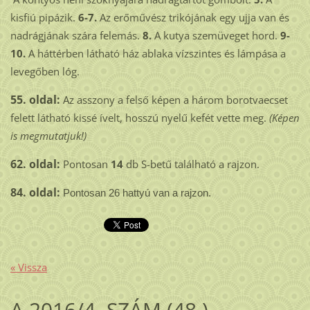
kisfiú pipázik.
6-7.
Az erőművész trikójának egy ujja van és
nadrágjának szára felemás.
8.
A kutya szemüveget hord.
9-
10.
A háttérben látható ház ablaka vízszintes és lámpása a
levegőben lóg.
55. oldal:
Az asszony a felső képen a három borotvaecset
felett látható kissé ívelt, hosszú nyelű kefét vette meg.
(Képen
is megmutatjuk!)
62. oldal:
Pontosan
14
db S-betű található a rajzon.
84. oldal:
Pontosan 26 hattyú van a rajzon.
« Vissza
A 2016/4. SZÁM (48.)