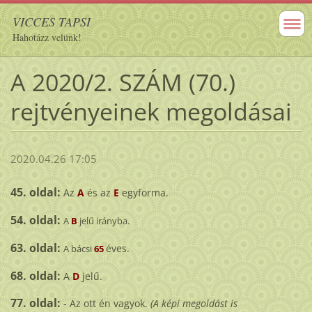
VICCES TAPSI
Hahotázz velünk!
A 2020/2. SZÁM (70.)
rejtvényeinek megoldásai
2020.04.26 17:05
45. oldal:
Az
A
és az
E
egyforma.
54. oldal:
A
B
jelű irányba.
63. oldal:
éves.
A bácsi
65
68. oldal:
A
D
jelű.
77. oldal:
- Az ott én vagyok.
(A képi megoldást is