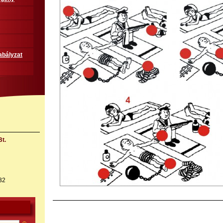
abályzat
t.
32