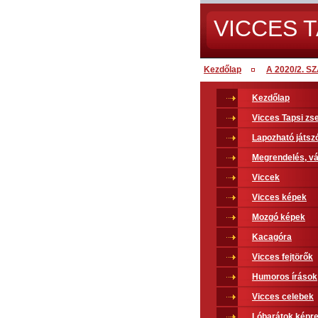
VICCES T
Kezdőlap
A 2020/2. 
Kezdőlap
Vicces Tapsi z
Lapozható játsz
Megrendelés, vá
Viccek
Vicces képek
Mozgó képek
Kacagóra
Vicces fejtörők
Humoros írások
Vicces celebek
Lóbarátok képr