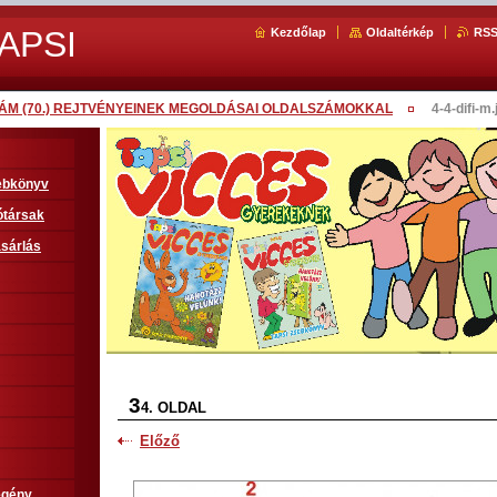
APSI
Kezdőlap
Oldaltérkép
RS
SZÁM (70.) REJTVÉNYEINEK MEGOLDÁSAI OLDALSZÁMOKKAL
4-4-difi-m.
sebkönyv
ótársak
sárlás
3
4. OLDAL
Előző
egény