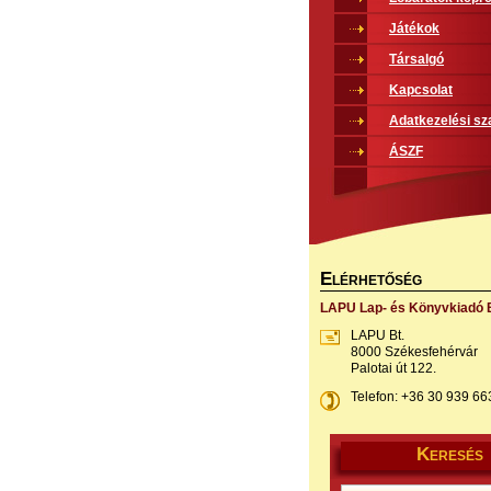
Játékok
Társalgó
Kapcsolat
Adatkezelési sz
ÁSZF
E
LÉRHETŐSÉG
LAPU Lap- és Könyvkiadó B
LAPU Bt.
8000 Székesfehérvár
Palotai út 122.
Telefon: +36 30 939 66
K
ERESÉS