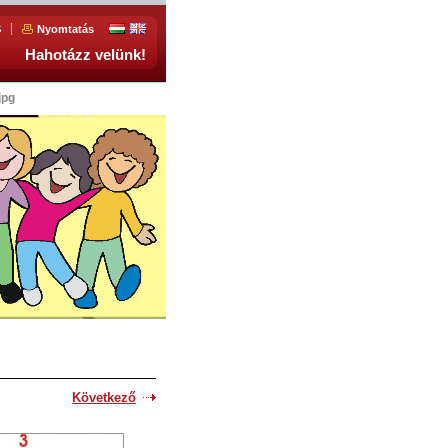
S
Nyomtatás
Hahotázz velünk!
jpg
Következő