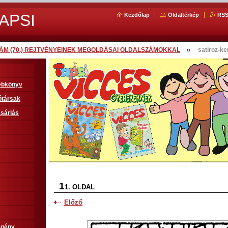
APSI
Kezdőlap
Oldaltérkép
RS
SZÁM (70.) REJTVÉNYEINEK MEGOLDÁSAI OLDALSZÁMOKKAL
satiroz-k
sebkönyv
ótársak
sárlás
1
1. OLDAL
Előző
egény