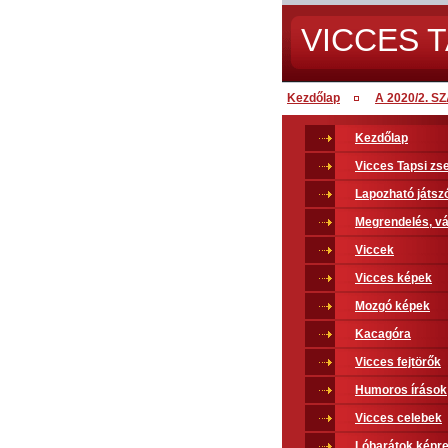
VICCES T
Kezdőlap
A 2020/2. 
Kezdőlap
Vicces Tapsi z
Lapozható játsz
Megrendelés, vá
Viccek
Vicces képek
Mozgó képek
Kacagóra
Vicces fejtörők
Humoros írások
Vicces celebek
Lóbarátok képr