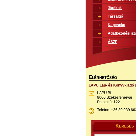
Játékok
Társalgó
Kapcsolat
Adatkezelési sz
ÁSZF
E
LÉRHETŐSÉG
LAPU Lap- és Könyvkiadó B
LAPU Bt.
8000 Székesfehérvár
Palotai út 122.
Telefon: +36 30 939 66
K
ERESÉS