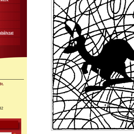
abályzat
t.
32