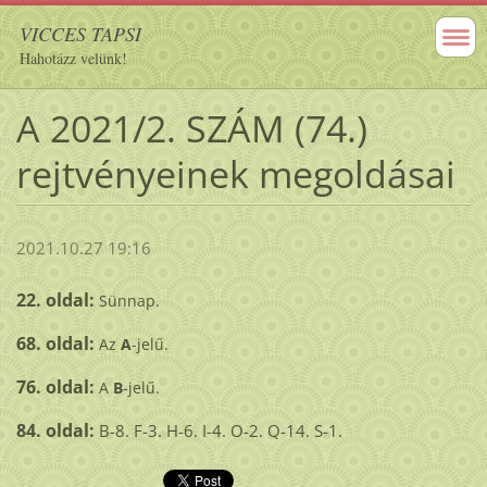
VICCES TAPSI
Hahotázz velünk!
A 2021/2. SZÁM (74.)
rejtvényeinek megoldásai
2021.10.27 19:16
22. oldal:
Sünnap.
68. oldal:
Az
A
-jelű.
76. oldal:
A
B
-jelű.
84. oldal:
B-8. F-3. H-6. I-4. O-2. Q-14. S-1.