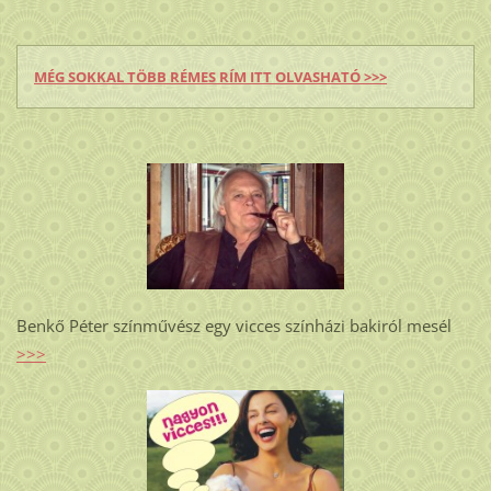
MÉG SOKKAL TÖBB RÉMES RÍM ITT OLVASHATÓ >>>
Benkő Péter színművész egy vicces színházi bakiról mesél
>>>