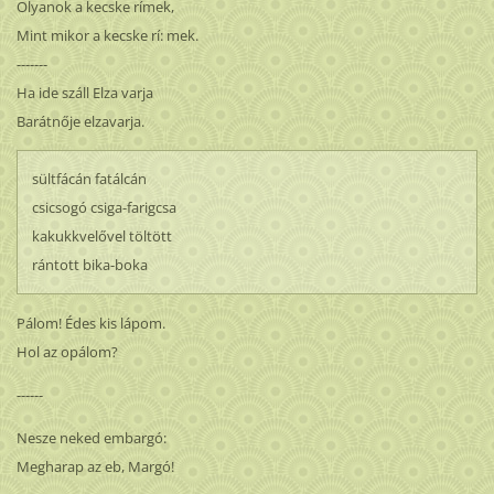
Olyanok a kecske rímek,
Mint mikor a kecske rí: mek.
-------
Ha ide száll Elza varja
Barátnője elzavarja.
sültfácán fatálcán
csicsogó csiga-farigcsa
kakukkvelővel töltött
rántott bika-boka
Pálom! Édes kis lápom.
Hol az opálom?
------
Nesze neked embargó:
Megharap az eb, Margó!