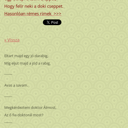
Hogy felír neki a doki cseppet.
Hasonlóan rémes rímek >>>
« Vissza
Eltart majd egy jó darabig,
Míg eljut majd a jód a rabig.
-------
Avas a savam.
-------
Megkérdeztem doktor Álmost,
Az ő fia doktorál most?
-------