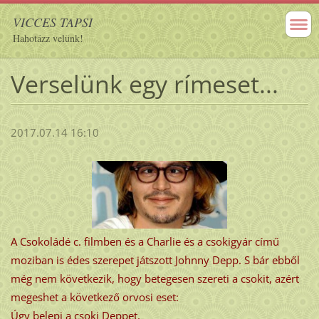
VICCES TAPSI
Hahotázz velünk!
Verselünk egy rímeset...
2017.07.14 16:10
A Csokoládé c. filmben és a Charlie és a csokigyár című
moziban is édes szerepet játszott Johnny Depp. S bár ebből
még nem következik, hogy betegesen szereti a csokit, azért
megeshet a következő orvosi eset:
Úgy belepi a csoki Deppet,