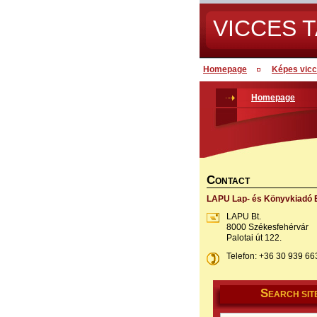
VICCES T
Homepage
Képes vic
Homepage
C
ONTACT
LAPU Lap- és Könyvkiadó B
LAPU Bt.
8000 Székesfehérvár
Palotai út 122.
Telefon: +36 30 939 66
S
EARCH SIT