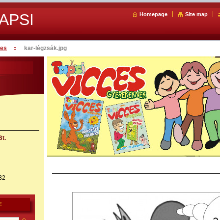
APSI
Homepage
Site map
ces
kar-légzsák.jpg
t.
32
E