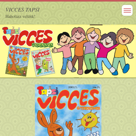
VICCES TAPSI
Hahotázz velünk!