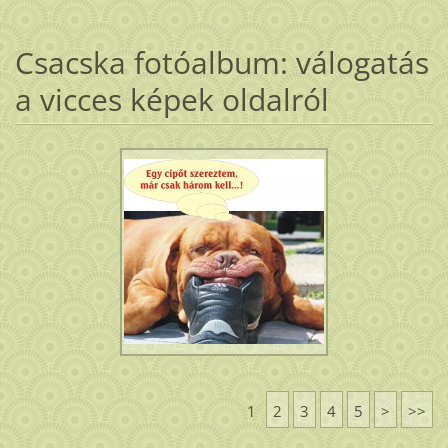
Csacska fotóalbum: válogatás
a vicces képek oldalról
1
2
3
4
5
>
>>