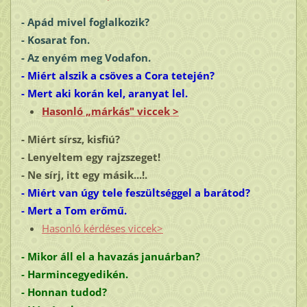
- Apád mivel foglalkozik?
- Kosarat fon.
- Az enyém meg
Vodafon
.
- Miért alszik a csöves a Cora tetején?
- Mert aki korán kel, aranyat lel.
Hasonló „márkás" viccek >
- Miért sírsz, kisfiú?
- Lenyeltem egy rajzszeget!
- Ne sírj, itt egy másik...!.
- Miért van úgy tele feszültséggel a barátod?
- Mert a Tom erőmű.
Hasonló kérdéses viccek>
- Mikor áll el a havazás januárban?
- Harmincegyedikén.
- Honnan tudod?