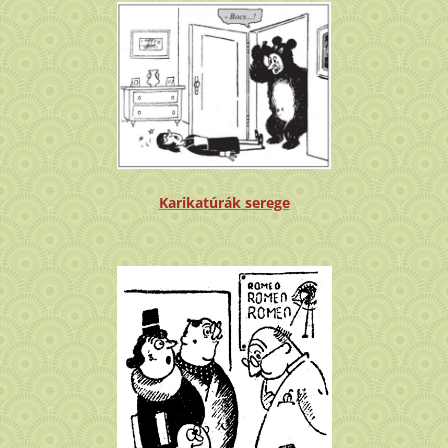
Karikatúrák serege