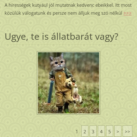
A hírességek kutyául jól mutatnak kedvenc ebeikkel. Itt most
közülük válogatunk és persze nem álljuk meg szó nélkül
>>>
Ugye, te is állatbarát vagy?
1
2
3
4
5
>
>>