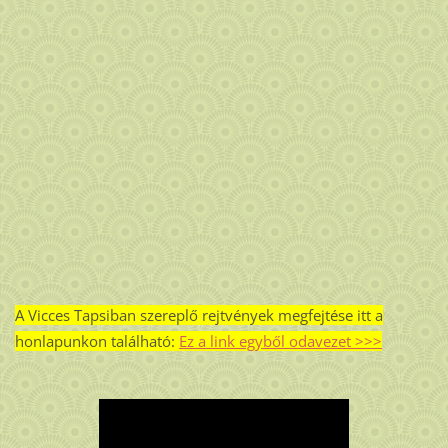
A Vicces Tapsiban szereplő rejtvények megfejtése itt a
honlapunkon található:
Ez a link egyből odavezet >>>