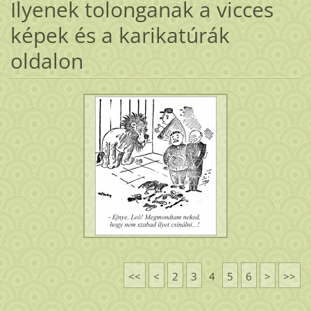
Ilyenek tolonganak a vicces
képek és a karikatúrák
oldalon
<<
<
2
3
4
5
6
>
>>