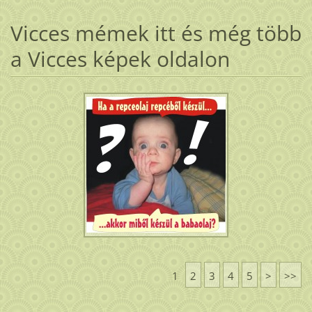
Vicces mémek itt és még több
a Vicces képek oldalon
1
2
3
4
5
>
>>