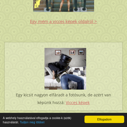
Egy mém a vicces képek oldalról >
Egy kicsit nagyon elfáradt a fotósunk, de azért van
képünk hozzá:
Vicces képek
A webhely használatával elfogadja a cookie-k (sütik)
Elfogadom
használatát.
Tudjon meg többet
ÚJDONSÁG: LÓBARÁTOK FÓRUMA