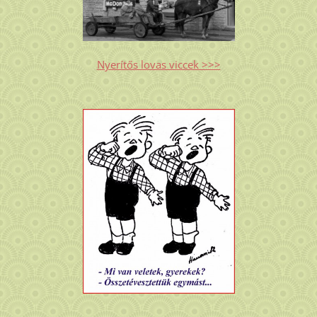
Nyerítős lovas viccek >>>