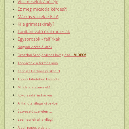
Viccmesélők ábécéje
Ez meg micsoda kérdés?!
Márkás viccek > FILA
Ki a grimaszkirály?
Tanítani való órai morzsák
Egysorosok - falfírkák
Nagyon vicces állatok
Oroszlán Szonja vicces lovaglása +
VIDEO!
Top viccek: a termés java
Xantusz Barbara puskát írt
Tóbiás hihetetlen kalandjai
Mindent a szemnek!
Kőkorszaki rímhányás
A Hahota világa képekben
Észvesztő szerelem...
Szemesnek áll a világ!
A suli napos oldala...