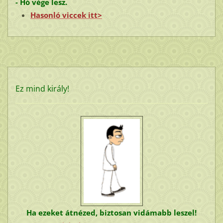
- Hó vége lesz.
Hasonló viccek itt>
Ez mind király!
Ha ezeket átnézed, biztosan vidámabb leszel!