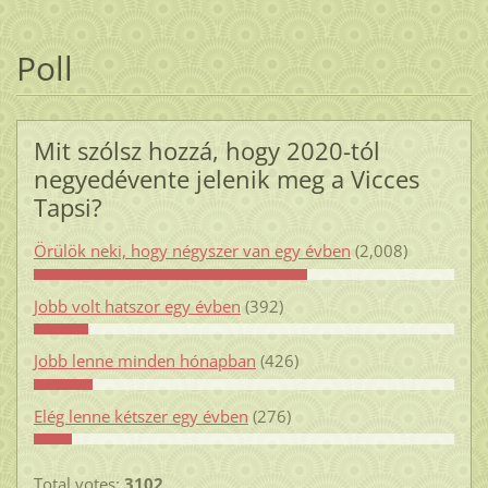
Poll
Mit szólsz hozzá, hogy 2020-tól
negyedévente jelenik meg a Vicces
Tapsi?
Örülök neki, hogy négyszer van egy évben
(2,008)
Jobb volt hatszor egy évben
(392)
Jobb lenne minden hónapban
(426)
Elég lenne kétszer egy évben
(276)
Total votes:
3102