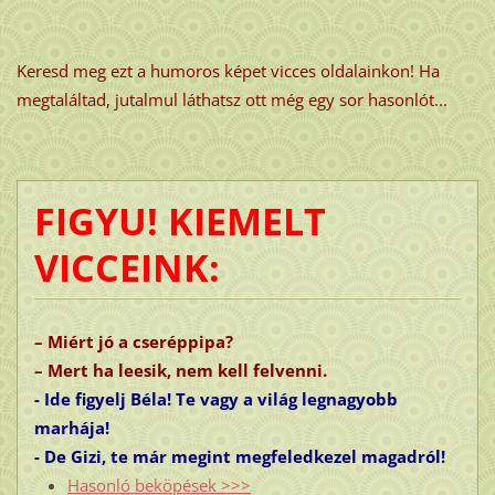
Keresd meg ezt a humoros képet vicces oldalainkon! Ha
megtaláltad, jutalmul láthatsz ott még egy sor hasonlót...
FIGYU! KIEMELT
VICCEINK:
– Miért jó a cseréppipa?
– Mert ha leesik, nem kell felvenni.
- Ide figyelj Béla! Te vagy a világ legnagyobb
marhája!
- De Gizi, te már megint megfeledkezel magadról!
Hasonló beköpések >>>