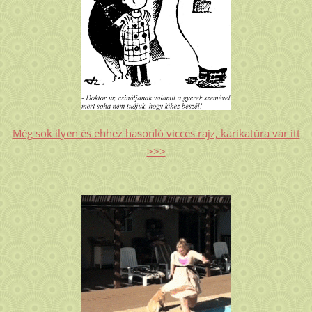
Még sok ilyen és ehhez hasonló vicces rajz, karikatúra vár itt
>>>