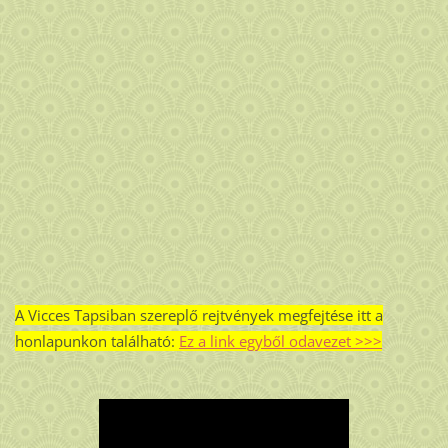
A Vicces Tapsiban szereplő rejtvények megfejtése itt a
honlapunkon található:
Ez a link egyből odavezet >>>