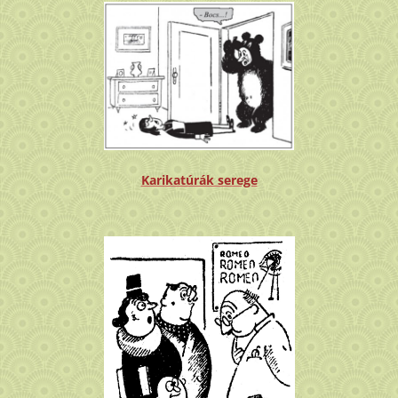
Karikatúrák serege