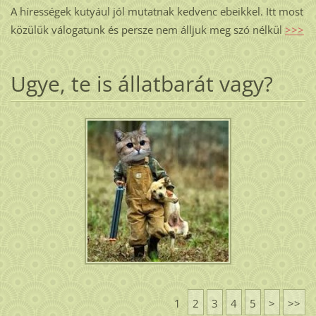
A hírességek kutyául jól mutatnak kedvenc ebeikkel. Itt most
közülük válogatunk és persze nem álljuk meg szó nélkül
>>>
Ugye, te is állatbarát vagy?
1
2
3
4
5
>
>>