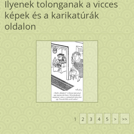
Ilyenek tolonganak a vicces
képek és a karikatúrák
oldalon
1
2
3
4
5
>
>>