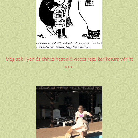
Még sok ilyen és ehhez hasonló vicces rajz, karikatúra vár itt
>>>