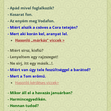
- Apád mivel foglalkozik?
- Kosarat fon.
- Az enyém meg
Vodafon
.
- Miért alszik a csöves a Cora tetején?
- Mert aki korán kel, aranyat lel.
Hasonló „márkás" viccek >
- Miért sírsz, kisfiú?
- Lenyeltem egy rajzszeget!
- Ne sírj, itt egy másik...!.
- Miért van úgy tele feszültséggel a barátod?
- Mert a Tom erőmű.
Hasonló kérdéses viccek>
- Mikor áll el a havazás januárban?
- Harmincegyedikén.
- Honnan tudod?