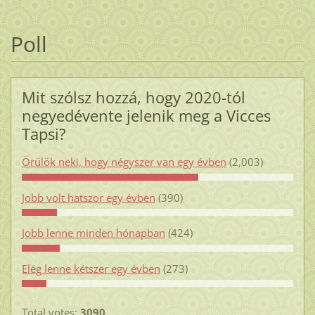
Poll
Mit szólsz hozzá, hogy 2020-tól
negyedévente jelenik meg a Vicces
Tapsi?
Örülök neki, hogy négyszer van egy évben
(2,003)
Jobb volt hatszor egy évben
(390)
Jobb lenne minden hónapban
(424)
Elég lenne kétszer egy évben
(273)
Total votes:
3090