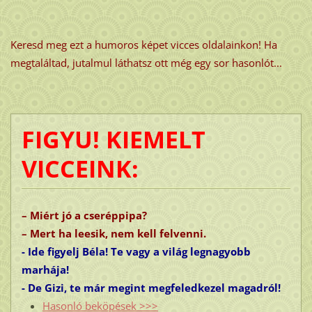
Keresd meg ezt a humoros képet vicces oldalainkon! Ha
megtaláltad, jutalmul láthatsz ott még egy sor hasonlót...
FIGYU! KIEMELT
VICCEINK:
– Miért jó a cseréppipa?
– Mert ha leesik, nem kell felvenni.
- Ide figyelj Béla! Te vagy a világ legnagyobb
marhája!
- De Gizi, te már megint megfeledkezel magadról!
Hasonló beköpések >>>