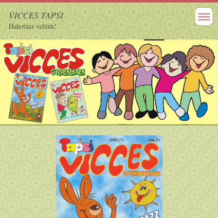
VICCES TAPSI
Hahotázz velünk!