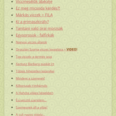
Viccmesélők ábécéje
Ez meg micsoda kérdés?!
Márkás viccek > FILA
Ki a grimaszkirály?
Tanítani való órai morzsák
Egysorosok - falfírkák
Nagyon vicces állatok
Oroszlán Szonja vicces lovaglása +
VIDEO!
Top viccek: a termés java
Xantusz Barbara puskát írt
Tóbiás hihetetlen kalandjai
Mindent a szemnek!
Kőkorszaki rímhányás
A Hahota világa képekben
Észvesztő szerelem...
Szemesnek áll a világ!
A suli napos oldala...