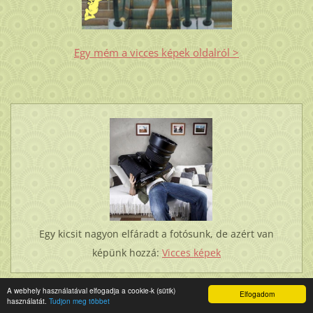
Egy mém a vicces képek oldalról >
Egy kicsit nagyon elfáradt a fotósunk, de azért van
képünk hozzá:
Vicces képek
A webhely használatával elfogadja a cookie-k (sütik)
Elfogadom
használatát.
Tudjon meg többet
ÚJDONSÁG: LÓBARÁTOK FÓRUMA