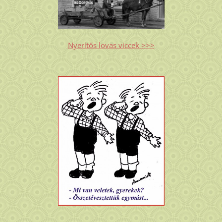
Nyerítős lovas viccek >>>