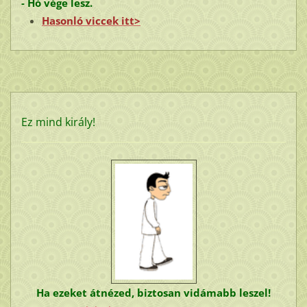
- Hó vége lesz.
Hasonló viccek itt>
Ez mind király!
Ha ezeket átnézed, biztosan vidámabb leszel!