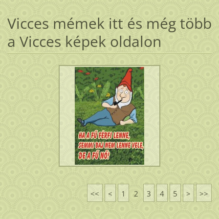
Vicces mémek itt és még több
a Vicces képek oldalon
<<
<
1
2
3
4
5
>
>>