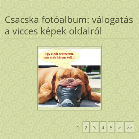
Csacska fotóalbum: válogatás
a vicces képek oldalról
1
2
3
4
5
>
>>