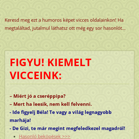
Keresd meg ezt a humoros képet vicces oldalainkon! Ha
megtaláltad, jutalmul láthatsz ott még egy sor hasonlót...
FIGYU! KIEMELT
VICCEINK:
– Miért jó a cseréppipa?
– Mert ha leesik, nem kell felvenni.
- Ide figyelj Béla! Te vagy a világ legnagyobb
marhája!
- De Gizi, te már megint megfeledkezel magadról!
Hasonló beköpések >>>