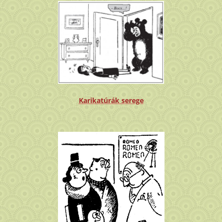
Karikatúrák serege