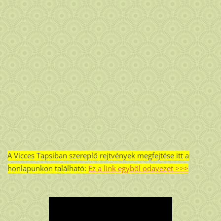
A Vicces Tapsiban szereplő rejtvények megfejtése itt a
honlapunkon található:
Ez a link egyből odavezet >>>