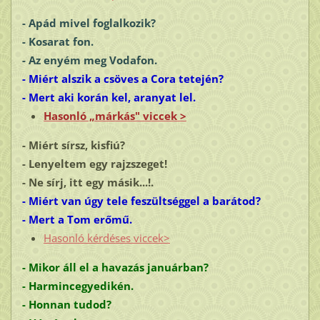
- Apád mivel foglalkozik?
- Kosarat fon.
- Az enyém meg
Vodafon
.
- Miért alszik a csöves a Cora tetején?
- Mert aki korán kel, aranyat lel.
Hasonló „márkás" viccek >
- Miért sírsz, kisfiú?
- Lenyeltem egy rajzszeget!
- Ne sírj, itt egy másik...!.
- Miért van úgy tele feszültséggel a barátod?
- Mert a Tom erőmű.
Hasonló kérdéses viccek>
- Mikor áll el a havazás januárban?
- Harmincegyedikén.
- Honnan tudod?