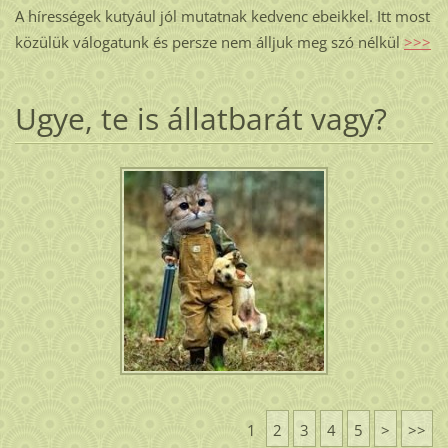
A hírességek kutyául jól mutatnak kedvenc ebeikkel. Itt most
közülük válogatunk és persze nem álljuk meg szó nélkül
>>>
Ugye, te is állatbarát vagy?
1
2
3
4
5
>
>>