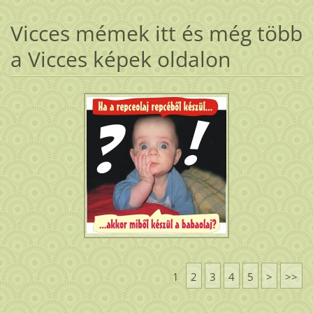
Vicces mémek itt és még több
a Vicces képek oldalon
1
2
3
4
5
>
>>