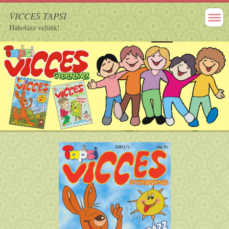
VICCES TAPSI
Hahotázz velünk!