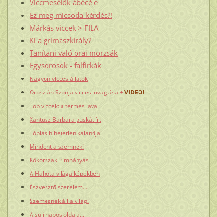
Viccmesélők ábécéje
Ez meg micsoda kérdés?!
Márkás viccek > FILA
Ki a grimaszkirály?
Tanítani való órai morzsák
Egysorosok - falfírkák
Nagyon vicces állatok
Oroszlán Szonja vicces lovaglása +
VIDEO!
Top viccek: a termés java
Xantusz Barbara puskát írt
Tóbiás hihetetlen kalandjai
Mindent a szemnek!
Kőkorszaki rímhányás
A Hahota világa képekben
Észvesztő szerelem...
Szemesnek áll a világ!
A suli napos oldala...