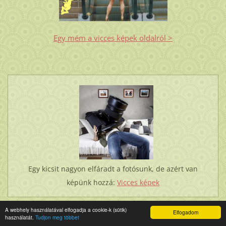
Egy mém a vicces képek oldalról >
Egy kicsit nagyon elfáradt a fotósunk, de azért van
képünk hozzá:
Vicces képek
A webhely használatával elfogadja a cookie-k (sütik)
Elfogadom
használatát.
Tudjon meg többet
ÚJDONSÁG: LÓBARÁTOK FÓRUMA