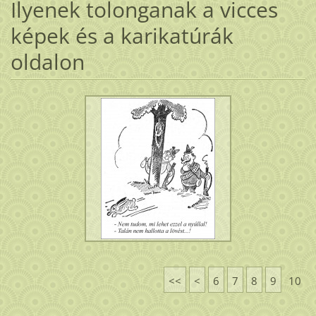
Ilyenek tolonganak a vicces
képek és a karikatúrák
oldalon
<<
<
6
7
8
9
10