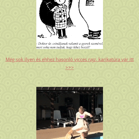
Még sok ilyen és ehhez hasonló vicces rajz, karikatúra vár itt
>>>