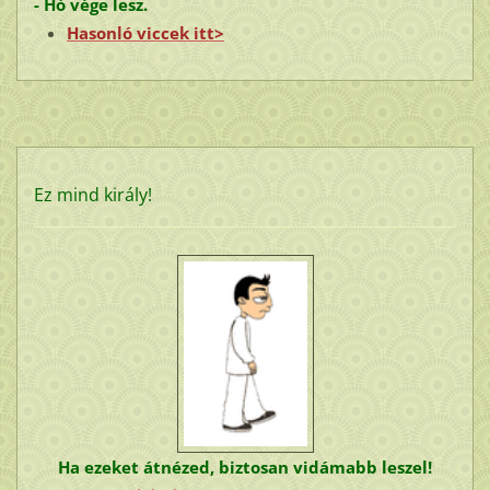
- Hó vége lesz.
Hasonló viccek itt>
Ez mind király!
Ha ezeket átnézed, biztosan vidámabb leszel!