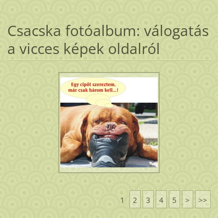
Csacska fotóalbum: válogatás
a vicces képek oldalról
1
2
3
4
5
>
>>