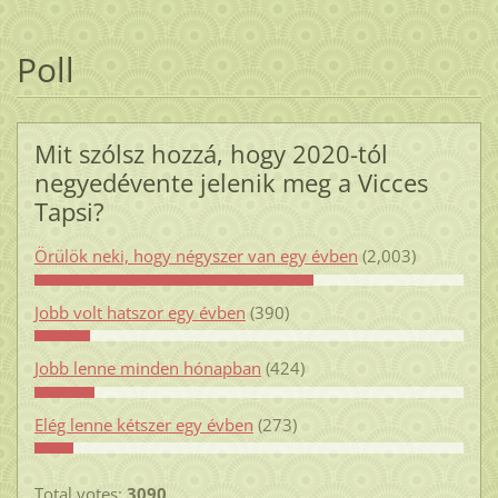
Poll
Mit szólsz hozzá, hogy 2020-tól
negyedévente jelenik meg a Vicces
Tapsi?
Örülök neki, hogy négyszer van egy évben
(2,003)
Jobb volt hatszor egy évben
(390)
Jobb lenne minden hónapban
(424)
Elég lenne kétszer egy évben
(273)
Total votes:
3090