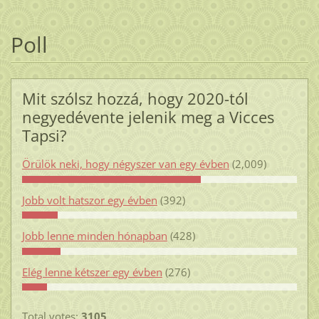
Poll
Mit szólsz hozzá, hogy 2020-tól
negyedévente jelenik meg a Vicces
Tapsi?
Örülök neki, hogy négyszer van egy évben
(2,009)
Jobb volt hatszor egy évben
(392)
Jobb lenne minden hónapban
(428)
Elég lenne kétszer egy évben
(276)
Total votes:
3105