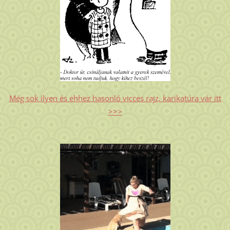
Még sok ilyen és ehhez hasonló vicces rajz, karikatúra vár itt
>>>