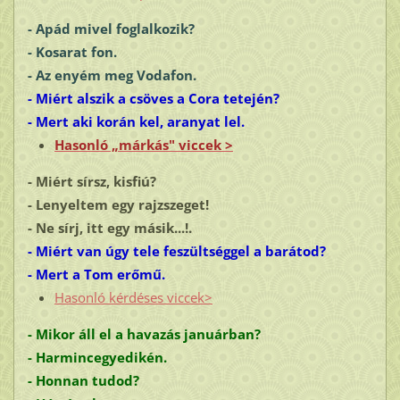
- Apád mivel foglalkozik?
- Kosarat fon.
- Az enyém meg
Vodafon
.
- Miért alszik a csöves a Cora tetején?
- Mert aki korán kel, aranyat lel.
Hasonló „márkás" viccek >
- Miért sírsz, kisfiú?
- Lenyeltem egy rajzszeget!
- Ne sírj, itt egy másik...!.
- Miért van úgy tele feszültséggel a barátod?
- Mert a Tom erőmű.
Hasonló kérdéses viccek>
- Mikor áll el a havazás januárban?
- Harmincegyedikén.
- Honnan tudod?