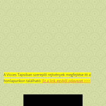
A Vicces Tapsiban szereplő rejtvények megfejtése itt a
honlapunkon található:
Ez a link egyből odavezet >>>