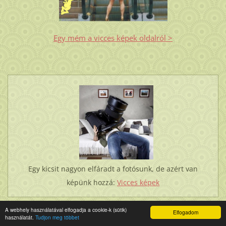
Egy mém a vicces képek oldalról >
Egy kicsit nagyon elfáradt a fotósunk, de azért van
képünk hozzá:
Vicces képek
A webhely használatával elfogadja a cookie-k (sütik)
Elfogadom
használatát.
Tudjon meg többet
ÚJDONSÁG: LÓBARÁTOK FÓRUMA