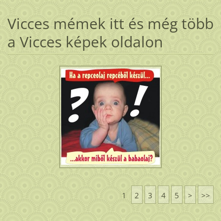
Vicces mémek itt és még több
a Vicces képek oldalon
1
2
3
4
5
>
>>