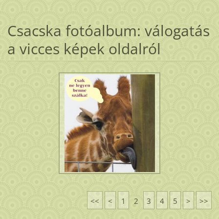
Csacska fotóalbum: válogatás
a vicces képek oldalról
<<
<
1
2
3
4
5
>
>>