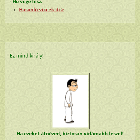
- Hó vége lesz.
Hasonló viccek itt>
Ez mind király!
Ha ezeket átnézed, biztosan vidámabb leszel!