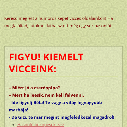
Keresd meg ezt a humoros képet vicces oldalainkon! Ha
megtaláltad, jutalmul láthatsz ott még egy sor hasonlót...
FIGYU! KIEMELT
VICCEINK:
– Miért jó a cseréppipa?
– Mert ha leesik, nem kell felvenni.
- Ide figyelj Béla! Te vagy a világ legnagyobb
marhája!
- De Gizi, te már megint megfeledkezel magadról!
Hasonló beköpések >>>