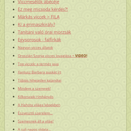
Viccmesélők ábécéje
Ez meg micsoda kérdés?!
Márkás viccek > FILA
Ki a grimaszkirály?
Tanítani való órai morzsák
Egysorosok - falfírkák
Nagyon vicces állatok
Oroszlán Szonja vicces lovaglása +
VIDEO!
Top viccek: a termés java
Xantusz Barbara puskát írt
Tóbiás hihetetlen kalandjai
Mindent a szemnek!
Kőkorszaki rímhányás
A Hahota világa képekben
Észvesztő szerelem...
Szemesnek áll a világ!
A suli napos oldala...