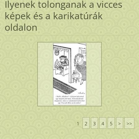
Ilyenek tolonganak a vicces
képek és a karikatúrák
oldalon
1
2
3
4
5
>
>>