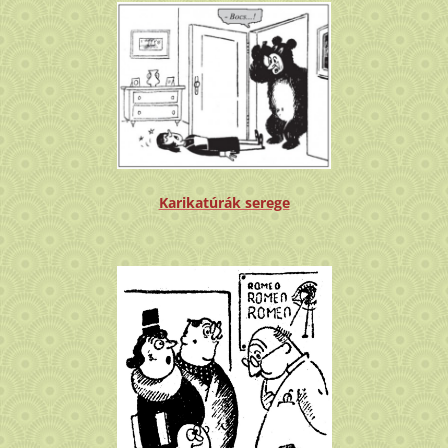
Karikatúrák serege