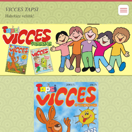
VICCES TAPSI
Hahotázz velünk!