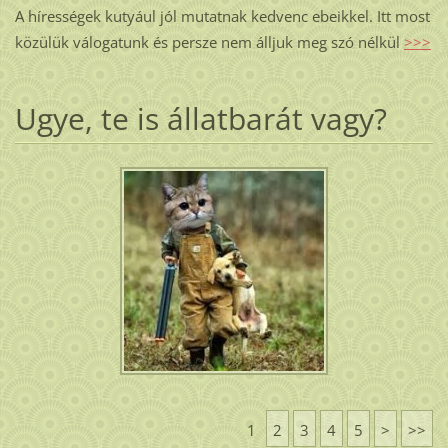
A hírességek kutyául jól mutatnak kedvenc ebeikkel. Itt most
közülük válogatunk és persze nem álljuk meg szó nélkül
>>>
Ugye, te is állatbarát vagy?
1
2
3
4
5
>
>>