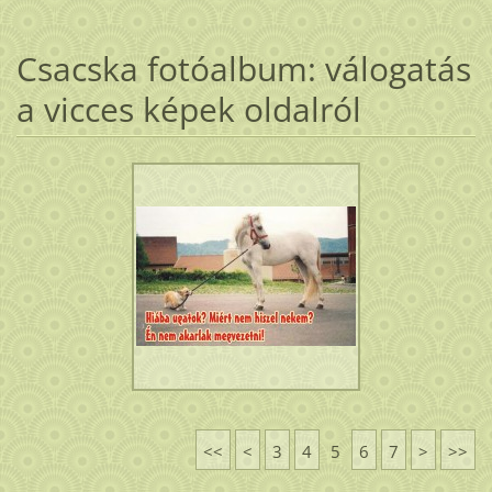
Csacska fotóalbum: válogatás
a vicces képek oldalról
<<
<
3
4
5
6
7
>
>>