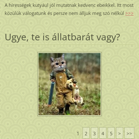
A hírességek kutyául jól mutatnak kedvenc ebeikkel. Itt most
közülük válogatunk és persze nem álljuk meg szó nélkül
>>>
Ugye, te is állatbarát vagy?
1
2
3
4
5
>
>>