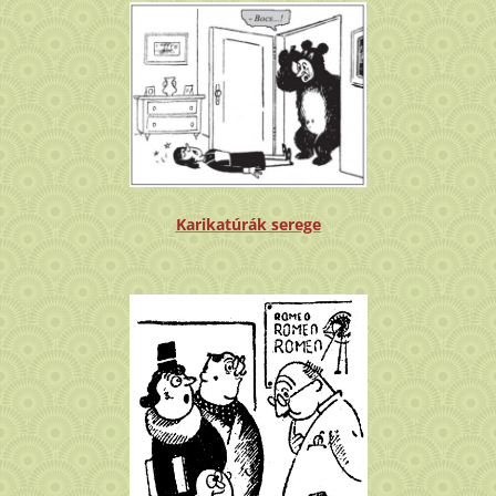
Karikatúrák serege