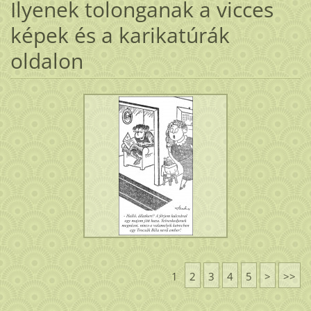
Ilyenek tolonganak a vicces
képek és a karikatúrák
oldalon
1
2
3
4
5
>
>>