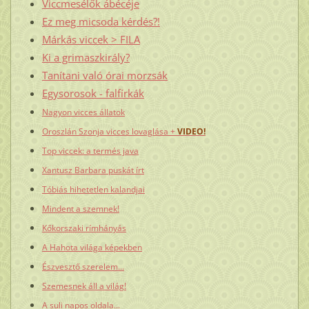
Viccmesélők ábécéje
Ez meg micsoda kérdés?!
Márkás viccek > FILA
Ki a grimaszkirály?
Tanítani való órai morzsák
Egysorosok - falfírkák
Nagyon vicces állatok
Oroszlán Szonja vicces lovaglása +
VIDEO!
Top viccek: a termés java
Xantusz Barbara puskát írt
Tóbiás hihetetlen kalandjai
Mindent a szemnek!
Kőkorszaki rímhányás
A Hahota világa képekben
Észvesztő szerelem...
Szemesnek áll a világ!
A suli napos oldala...