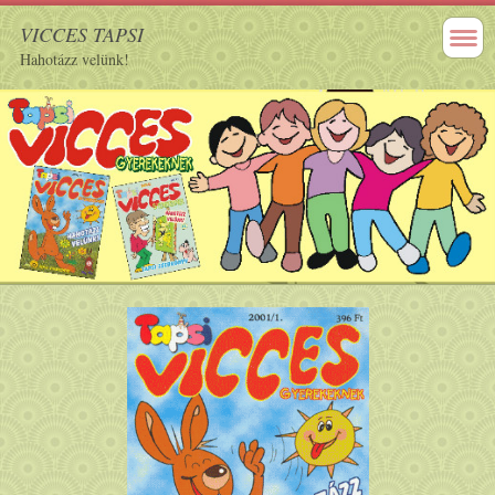
VICCES TAPSI
Hahotázz velünk!