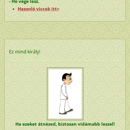
- Hó vége lesz.
Hasonló viccek itt>
Ez mind király!
Ha ezeket átnézed, biztosan vidámabb leszel!