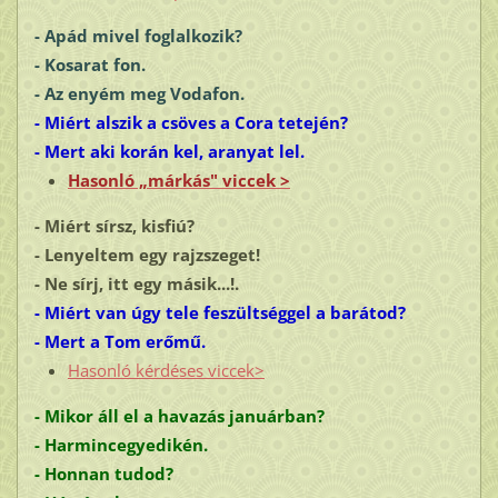
- Apád mivel foglalkozik?
- Kosarat fon.
- Az enyém meg
Vodafon
.
- Miért alszik a csöves a Cora tetején?
- Mert aki korán kel, aranyat lel.
Hasonló „márkás" viccek >
- Miért sírsz, kisfiú?
- Lenyeltem egy rajzszeget!
- Ne sírj, itt egy másik...!.
- Miért van úgy tele feszültséggel a barátod?
- Mert a Tom erőmű.
Hasonló kérdéses viccek>
- Mikor áll el a havazás januárban?
- Harmincegyedikén.
- Honnan tudod?