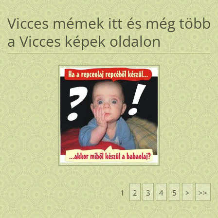
Vicces mémek itt és még több
a Vicces képek oldalon
1
2
3
4
5
>
>>