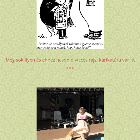
Még sok ilyen és ehhez hasonló vicces rajz, karikatúra vár itt
>>>