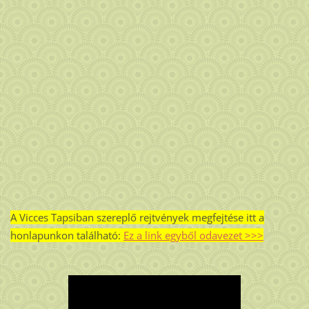
A Vicces Tapsiban szereplő rejtvények megfejtése itt a
honlapunkon található:
Ez a link egyből odavezet >>>