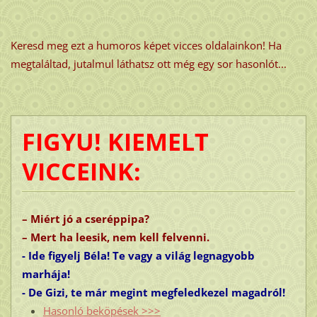
Keresd meg ezt a humoros képet vicces oldalainkon! Ha
megtaláltad, jutalmul láthatsz ott még egy sor hasonlót...
FIGYU! KIEMELT
VICCEINK:
– Miért jó a cseréppipa?
– Mert ha leesik, nem kell felvenni.
- Ide figyelj Béla! Te vagy a világ legnagyobb
marhája!
- De Gizi, te már megint megfeledkezel magadról!
Hasonló beköpések >>>