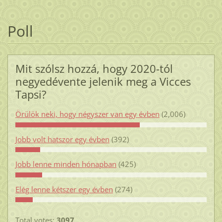
Poll
Mit szólsz hozzá, hogy 2020-tól
negyedévente jelenik meg a Vicces
Tapsi?
Örülök neki, hogy négyszer van egy évben
(2,006)
Jobb volt hatszor egy évben
(392)
Jobb lenne minden hónapban
(425)
Elég lenne kétszer egy évben
(274)
Total votes:
3097