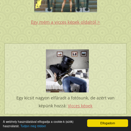
Egy mém a vicces képek oldalról >
Egy kicsit nagyon elfáradt a fotósunk, de azért van
képünk hozzá:
Vicces képek
A webhely használatával elfogadja a cookie-k (sütik)
Elfogadom
használatát.
Tudjon meg többet
ÚJDONSÁG: LÓBARÁTOK FÓRUMA