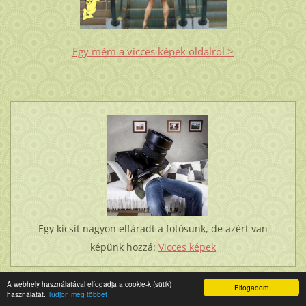
Egy mém a vicces képek oldalról >
Egy kicsit nagyon elfáradt a fotósunk, de azért van
képünk hozzá:
Vicces képek
A webhely használatával elfogadja a cookie-k (sütik)
Elfogadom
használatát.
Tudjon meg többet
ÚJDONSÁG: LÓBARÁTOK FÓRUMA