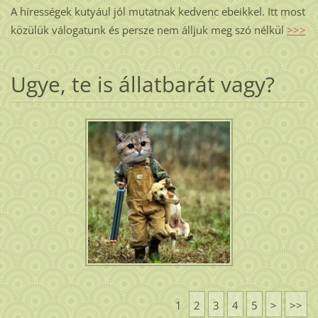
A hírességek kutyául jól mutatnak kedvenc ebeikkel. Itt most
közülük válogatunk és persze nem álljuk meg szó nélkül
>>>
Ugye, te is állatbarát vagy?
1
2
3
4
5
>
>>