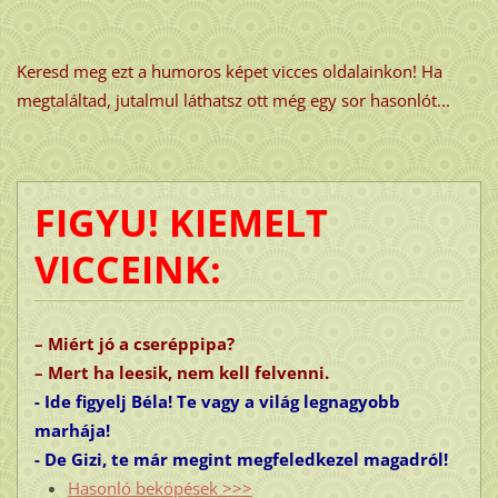
Keresd meg ezt a humoros képet vicces oldalainkon! Ha
megtaláltad, jutalmul láthatsz ott még egy sor hasonlót...
FIGYU! KIEMELT
VICCEINK:
– Miért jó a cseréppipa?
– Mert ha leesik, nem kell felvenni.
- Ide figyelj Béla! Te vagy a világ legnagyobb
marhája!
- De Gizi, te már megint megfeledkezel magadról!
Hasonló beköpések >>>