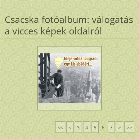
Csacska fotóalbum: válogatás
a vicces képek oldalról
<<
<
3
4
5
6
7
>
>>