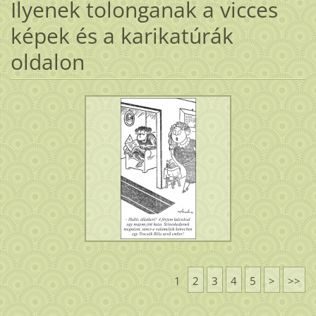
Ilyenek tolonganak a vicces
képek és a karikatúrák
oldalon
1
2
3
4
5
>
>>