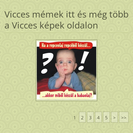
Vicces mémek itt és még több
a Vicces képek oldalon
1
2
3
4
5
>
>>