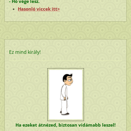
- Hó vége lesz.
Hasonló viccek itt>
Ez mind király!
Ha ezeket átnézed, biztosan vidámabb leszel!