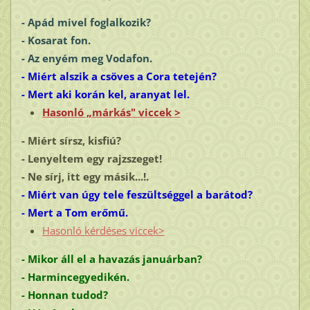
- Apád mivel foglalkozik?
- Kosarat fon.
- Az enyém meg
Vodafon
.
- Miért alszik a csöves a Cora tetején?
- Mert aki korán kel, aranyat lel.
Hasonló „márkás" viccek >
- Miért sírsz, kisfiú?
- Lenyeltem egy rajzszeget!
- Ne sírj, itt egy másik...!.
- Miért van úgy tele feszültséggel a barátod?
- Mert a Tom erőmű.
Hasonló kérdéses viccek>
- Mikor áll el a havazás januárban?
- Harmincegyedikén.
- Honnan tudod?