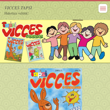
VICCES TAPSI
Hahotázz velünk!