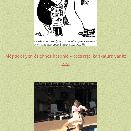
Még sok ilyen és ehhez hasonló vicces rajz, karikatúra vár itt
>>>