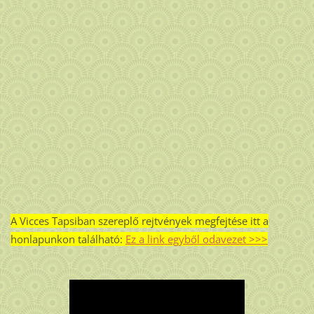
A Vicces Tapsiban szereplő rejtvények megfejtése itt a
honlapunkon található:
Ez a link egyből odavezet >>>