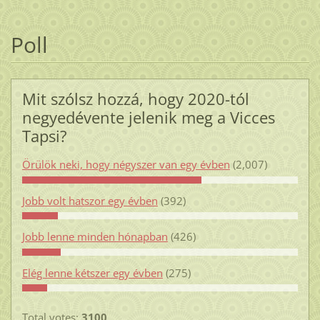
Poll
Mit szólsz hozzá, hogy 2020-tól
negyedévente jelenik meg a Vicces
Tapsi?
Örülök neki, hogy négyszer van egy évben
(2,007)
Jobb volt hatszor egy évben
(392)
Jobb lenne minden hónapban
(426)
Elég lenne kétszer egy évben
(275)
Total votes:
3100