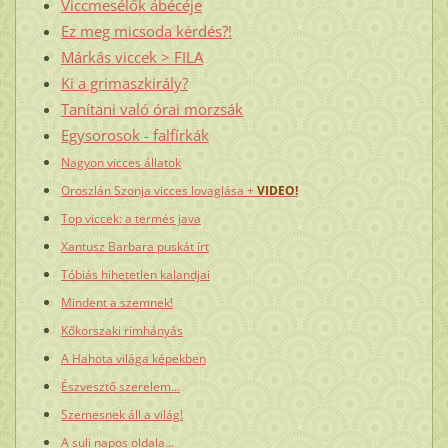
Viccmesélők ábécéje
Ez meg micsoda kérdés?!
Márkás viccek > FILA
Ki a grimaszkirály?
Tanítani való órai morzsák
Egysorosok - falfírkák
Nagyon vicces állatok
Oroszlán Szonja vicces lovaglása +
VIDEO!
Top viccek: a termés java
Xantusz Barbara puskát írt
Tóbiás hihetetlen kalandjai
Mindent a szemnek!
Kőkorszaki rímhányás
A Hahota világa képekben
Észvesztő szerelem...
Szemesnek áll a világ!
A suli napos oldala...