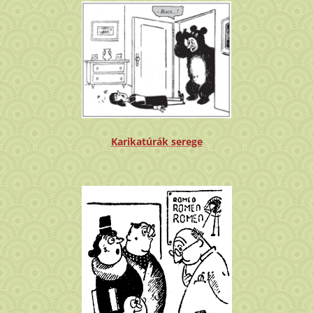
Karikatúrák serege