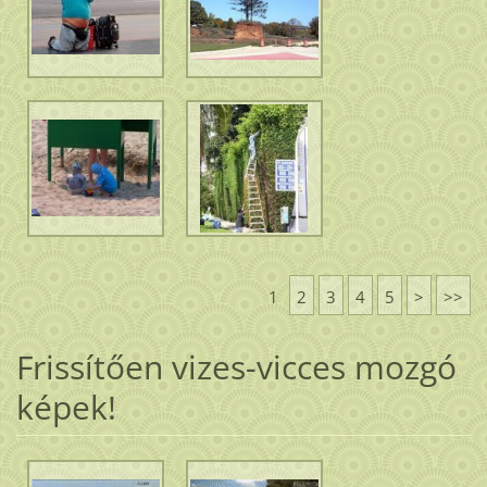
1
2
3
4
5
>
>>
Frissítően vizes-vicces mozgó
képek!