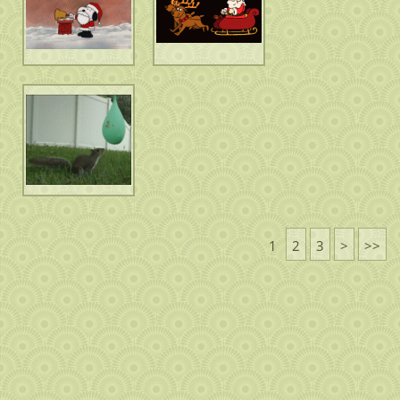
1
2
3
>
>>