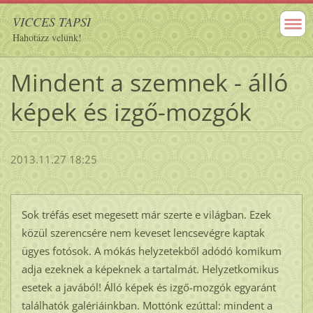
VICCES TAPSI
Hahotázz velünk!
Mindent a szemnek - álló
képek és izgő-mozgók
2013.11.27 18:25
Sok tréfás eset megesett már szerte e világban. Ezek
közül szerencsére nem keveset lencsevégre kaptak
ügyes fotósok. A mókás helyzetekből adódó komikum
adja ezeknek a képeknek a tartalmát. Helyzetkomikus
esetek a javából! Álló képek és izgő-mozgók egyaránt
találhatók galériáinkban. Mottónk ezúttal: mindent a