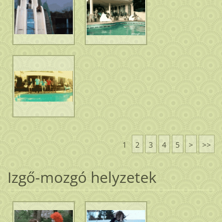
1
2
3
4
5
>
>>
Izgő-mozgó helyzetek