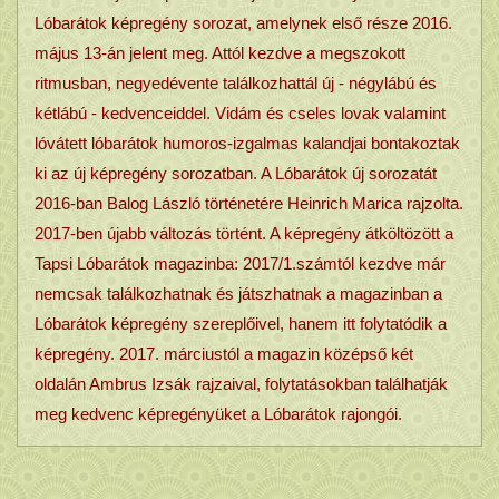
Lóbarátok képregény sorozat, amelynek első része 2016.
május 13-án jelent meg. Attól kezdve a megszokott
ritmusban, negyedévente találkozhattál új - négylábú és
kétlábú - kedvenceiddel. Vidám és cseles lovak valamint
lóvátett lóbarátok humoros-izgalmas kalandjai bontakoztak
ki az új képregény sorozatban. A Lóbarátok új sorozatát
2016-ban Balog László történetére Heinrich Marica rajzolta.
2017-ben újabb változás történt. A képregény átköltözött a
Tapsi Lóbarátok magazinba: 2017/1.számtól kezdve már
nemcsak találkozhatnak és játszhatnak a magazinban a
Lóbarátok képregény szereplőivel, hanem itt folytatódik a
képregény. 2017. márciustól a magazin középső két
oldalán Ambrus Izsák rajzaival, folytatásokban találhatják
meg kedvenc képregényüket a Lóbarátok rajongói.