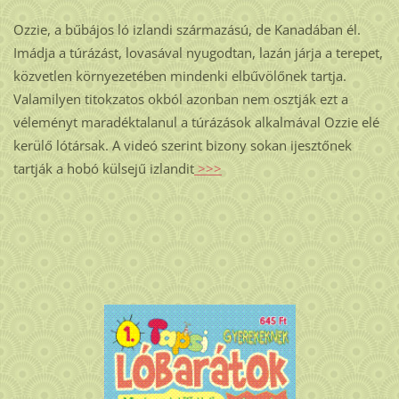
Ozzie, a bűbájos ló izlandi származású, de Kanadában él.
Imádja a túrázást, lovasával nyugodtan, lazán járja a terepet,
közvetlen környezetében mindenki elbűvölőnek tartja.
Valamilyen titokzatos okból azonban nem osztják ezt a
véleményt maradéktalanul a túrázások alkalmával Ozzie elé
kerülő lótársak. A videó szerint bizony sokan ijesztőnek
tartják a hobó külsejű izlandit
>>>