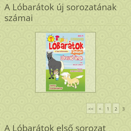
A Lóbarátok új sorozatának
számai
<<
<
1
2
3
A Lóbarátok első sorozat