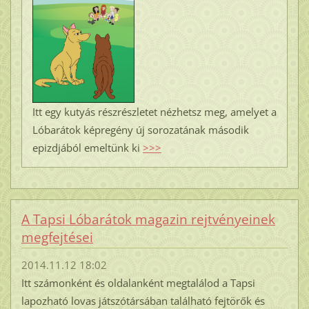
Itt egy kutyás részrészletet nézhetsz meg, amelyet a
Lóbarátok képregény új sorozatának második
epizdjából emeltünk ki
>>>
A Tapsi Lóbarátok magazin rejtvényeinek
megfejtései
2014.11.12 18:02
Itt számonként és oldalanként megtalálod a Tapsi
lapozható lovas játszótársában található fejtörők és