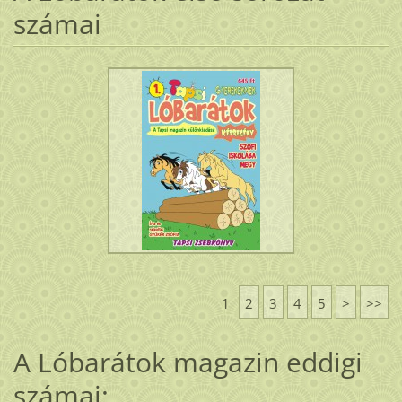
számai
1
2
3
4
5
>
>>
A Lóbarátok magazin eddigi
számai: