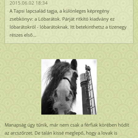
2015.06.02 18:34
A Tapsi lapcsalád tagja, a különleges képregény
zsebkönyv: a Lóbarátok. Párját ritkító kiadvány ez
lóbarátokról - lóbarátoknak. Itt betekinthetsz a tizenegy
részes első...
Manapság úgy tűnik, már nem csak a férfiak körében hódít
az arcszőrzet. De talán kissé meglepő, hogy a lovak is