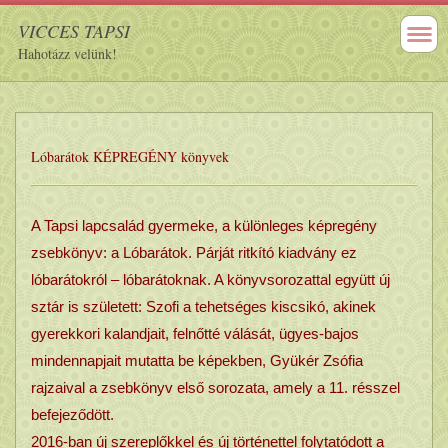
VICCES TAPSI
Hahotázz velünk!
Lóbarátok KÉPREGÉNY könyvek
A Tapsi lapcsalád gyermeke, a különleges képregény
zsebkönyv: a Lóbarátok. Párját ritkító kiadvány ez
lóbarátokról – lóbarátoknak. A könyvsorozattal együtt új
sztár is született: Szofi a tehetséges kiscsikó, akinek
gyerekkori kalandjait, felnőtté válását, ügyes-bajos
mindennapjait mutatta be képekben, Gyükér Zsófia
rajzaival a zsebkönyv első sorozata, amely a 11. résszel
befejeződött.
2016-ban új szereplőkkel és új történettel folytatódott a