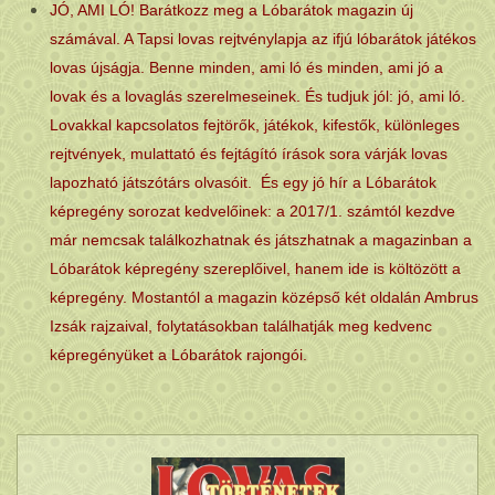
JÓ, AMI LÓ! Barátkozz meg a Lóbarátok magazin új
számával. A Tapsi lovas rejtvénylapja az ifjú lóbarátok játékos
lovas újságja. Benne minden, ami ló és minden, ami jó a
lovak és a lovaglás szerelmeseinek. És tudjuk jól: jó, ami ló.
Lovakkal kapcsolatos fejtörők, játékok, kifestők, különleges
rejtvények, mulattató és fejtágító írások sora várják lovas
lapozható játszótárs olvasóit. És egy jó hír a Lóbarátok
képregény sorozat kedvelőinek: a 2017/1. számtól kezdve
már nemcsak találkozhatnak és játszhatnak a magazinban a
Lóbarátok képregény szereplőivel, hanem ide is költözött a
képregény. Mostantól a magazin középső két oldalán Ambrus
Izsák rajzaival, folytatásokban találhatják meg kedvenc
képregényüket a Lóbarátok rajongói.