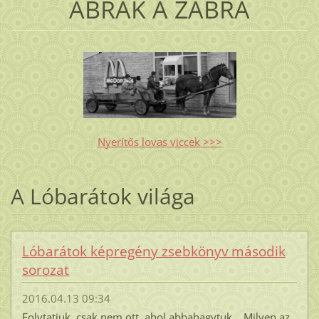
ABRAK A ZABRA
Nyerítős lovas viccek >>>
A Lóbarátok világa
Lóbarátok képregény zsebkönyv második
sorozat
2016.04.13 09:34
Folytatjuk, csak nem ott, ahol abbahagytuk... Milyen az