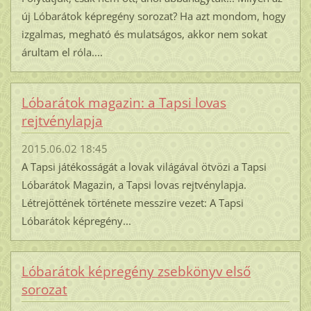
új Lóbarátok képregény sorozat? Ha azt mondom, hogy
izgalmas, megható és mulatságos, akkor nem sokat
árultam el róla....
Lóbarátok magazin: a Tapsi lovas
rejtvénylapja
2015.06.02 18:45
A Tapsi játékosságát a lovak világával ötvözi a Tapsi
Lóbarátok Magazin, a Tapsi lovas rejtvénylapja.
Létrejöttének története messzire vezet: A Tapsi
Lóbarátok képregény...
Lóbarátok képregény zsebkönyv első
sorozat