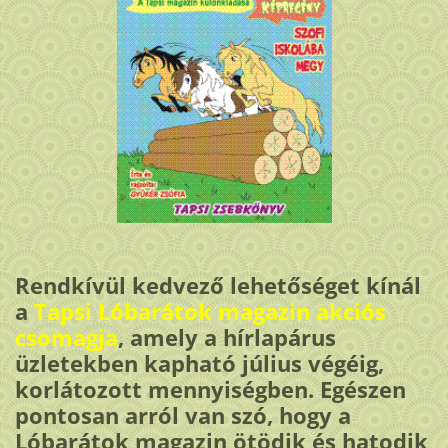
Rendkívül kedvező lehetőséget kínál
a
Tapsi Lóbarátok magazin akciós
csomagja
, amely a hírlapárus
üzletekben kapható július végéig,
korlátozott mennyiségben. Egészen
pontosan arról van szó, hogy a
Lóbarátok magazin ötödik és hatodik