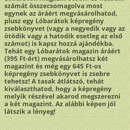
számát összecsomagolva most
egynek az áráért megvásárolhatod,
plusz egy Lóbarátok képregény
zsebkönyvet (vagy a negyedik vagy az
ötödik vagy a hatodik esetleg az első
számot) is kapsz hozzá ajándékba.
Tehát egy Lóbarátok magazin áráért
(395 Ft-ért) megvásárolhatsz két
magazint és még egy 645 Ft-os
képregény zsebkönyvet is zsebre
tehetsz! A tasak átlátszó, tehát
kiválaszthatod, hogy a képregény
melyik részével akarod megszerezni
a két magazint. Az alábbi képen jól
látszik a lényeg!