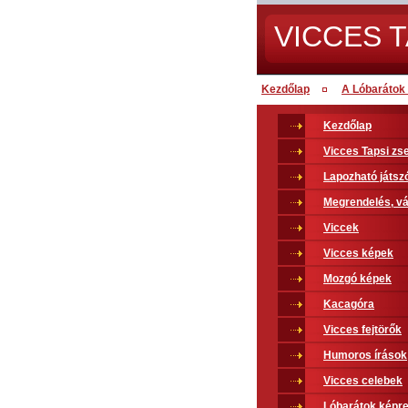
VICCES T
Kezdőlap
A Lóbarátok 
Kezdőlap
Vicces Tapsi z
Lapozható játsz
Megrendelés, vá
Viccek
Vicces képek
Mozgó képek
Kacagóra
Vicces fejtörők
Humoros írások
Vicces celebek
Lóbarátok képr