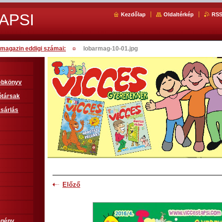
APSI
Kezdőlap
Oldaltérkép
RS
magazin eddigi számai:
lobarmag-10-01.jpg
sebkönyv
ótársak
sárlás
Előző
egény