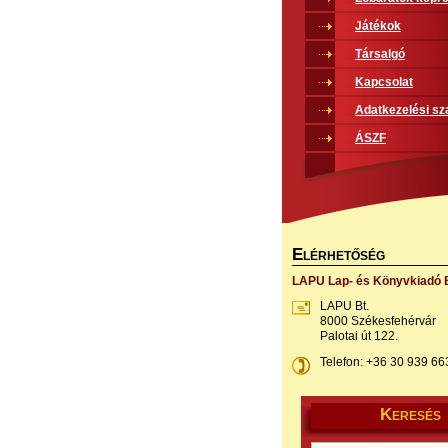
Játékok
Társalgó
Kapcsolat
Adatkezelési sz
ÁSZF
E
LÉRHETŐSÉG
LAPU Lap- és Könyvkiadó B
LAPU Bt.
8000 Székesfehérvár
Palotai út 122.
Telefon: +36 30 939 66
K
ERESÉS