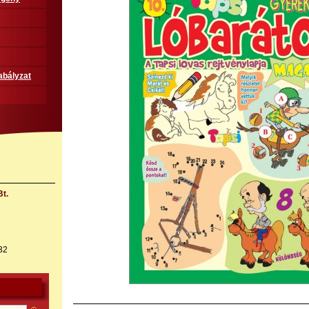
abályzat
t.
32