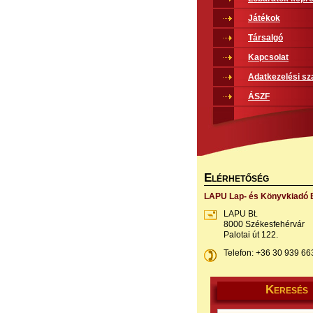
Játékok
Társalgó
Kapcsolat
Adatkezelési sz
ÁSZF
E
LÉRHETŐSÉG
LAPU Lap- és Könyvkiadó B
LAPU Bt.
8000 Székesfehérvár
Palotai út 122.
Telefon: +36 30 939 66
K
ERESÉS