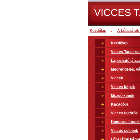
VICCES T
Kezdőlap
A Lóbarátok 
Kezdőlap
Vicces Tapsi z
Lapozható játsz
Megrendelés, vá
Viccek
Vicces képek
Mozgó képek
Kacagóra
Vicces fejtörők
Humoros írások
Vicces celebek
Lóbarátok képr