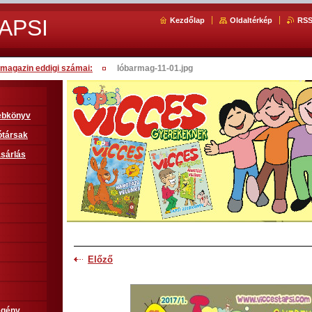
APSI
Kezdőlap
Oldaltérkép
RS
magazin eddigi számai:
lóbarmag-11-01.jpg
sebkönyv
ótársak
sárlás
Előző
egény