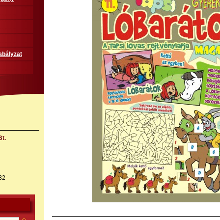
abályzat
t.
32