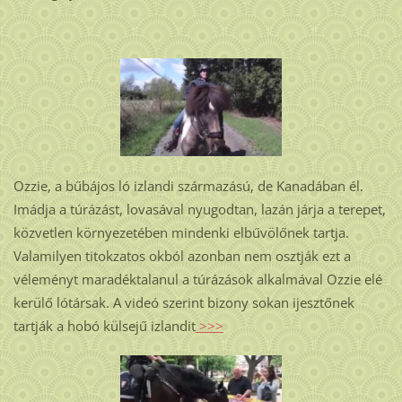
Ozzie, a bűbájos ló izlandi származású, de Kanadában él.
Imádja a túrázást, lovasával nyugodtan, lazán járja a terepet,
közvetlen környezetében mindenki elbűvölőnek tartja.
Valamilyen titokzatos okból azonban nem osztják ezt a
véleményt maradéktalanul a túrázások alkalmával Ozzie elé
kerülő lótársak. A videó szerint bizony sokan ijesztőnek
tartják a hobó külsejű izlandit
>>>