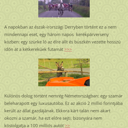
A napokban az észak-írországi Derryben történt ez a nem
mindennapi eset, egy három napos kerékpárverseny
közben: egy szürke ló az élre állt és büszkén vezette hosszú
időn át a kétkerekűek futamát
>>>
Különös dolog történt nemrég Németországban: egy szamár
beleharapott egy luxusautóba. Ez az akció 2 millió forintjába
került az állat gazdájának. Ekkora kárt talán nem akart
okozni a szamár, ha ezt előre sejti, bizonyára nem
kóstolgatja a 100 milliós autót
>>