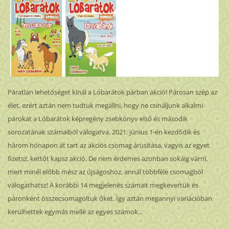
Páratlan lehetőséget kínál a Lóbarátok párban akció! Párosan szép az
élet, ezért aztán nem tudtuk megállni, hogy ne csináljunk alkalmi
párokat a Lóbarátok képregény zsebkönyv első és második
sorozatának számaiból válogatva. 2021. június 1-én kezdődik és
három hónapon át tart az akciós csomag árusítása, vagyis az egyet
fizetsz, kettőt kapsz akció. De nem érdemes azonban sokáig várni,
mert minél előbb mész az újságoshoz, annál többféle csomagból
válogathatsz! A korábbi 14 megjelenés számait megkevertük és
páronként összecsomagoltuk őket. Így aztán megannyi variációban
kerülhettek egymás mellé az egyes számok...