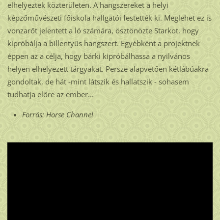
elhelyeztek közterületen. A hangszereket a helyi
képzőművészeti főiskola hallgatói festették ki. Meglehet ez is
vonzarőt jelentett a ló számára, ösztönözte Starkot, hogy
kipróbálja a billentyűs hangszert. Egyébként a projektnek
éppen az a célja, hogy bárki kipróbálhassa a nyilvános
helyen elhelyezett tárgyakat. Persze alapvetően kétlábúakra
gondoltak, de hát -mint látszik és hallatszik - sohasem
tudhatja előre az ember...
Forrás: Horse Channel