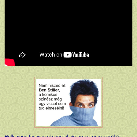
Hollywood fenegyereke mesél vicceseket önmagáról és a