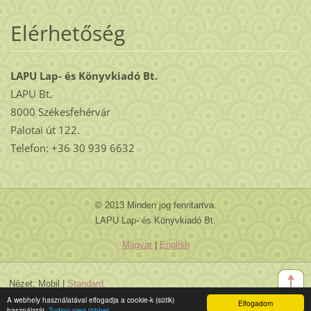
Elérhetőség
LAPU Lap- és Könyvkiadó Bt.
LAPU Bt.
8000 Székesfehérvár
Palotai út 122.
Telefon: +36 30 939 6632
© 2013 Minden jog fenntartva.
LAPU Lap- és Könyvkiadó Bt.
Magyar
|
English
Nézet:
Mobil
|
Standard
A webhely használatával elfogadja a cookie-k (sütik)
Elfogadom
használatát.
Tudjon meg többet