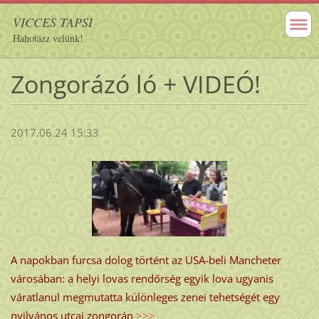
VICCES TAPSI
Hahotázz velünk!
Zongorázó ló + VIDEÓ!
2017.06.24 15:33
A napokban furcsa dolog történt az USA-beli Mancheter
városában: a helyi lovas rendőrség egyik lova ugyanis
váratlanul megmutatta különleges zenei tehetségét egy
nyilvános utcai zongorán
>>>