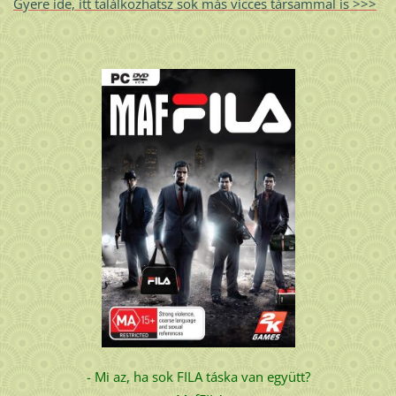
Gyere ide, itt találkozhatsz sok más vicces társammal is >>>
- Mi az, ha sok FILA táska van együtt?