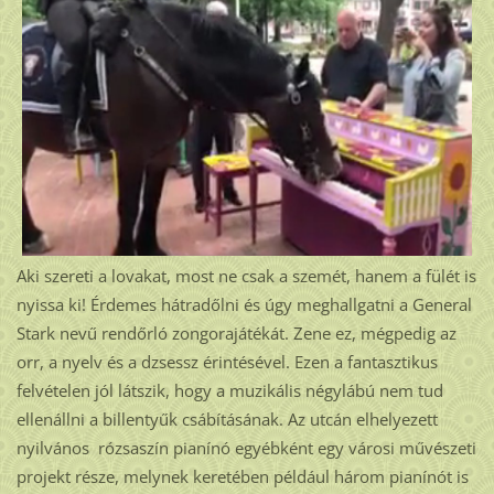
Aki szereti a lovakat, most ne csak a szemét, hanem a fülét is
nyissa ki! Érdemes hátradőlni és úgy meghallgatni a General
Stark nevű rendőrló zongorajátékát. Zene ez, mégpedig az
orr, a nyelv és a dzsessz érintésével. Ezen a fantasztikus
felvételen jól látszik, hogy a muzikális négylábú nem tud
ellenállni a billentyűk csábításának. Az utcán elhelyezett
nyilvános rózsaszín pianínó egyébként egy városi művészeti
projekt része, melynek keretében például három pianínót is