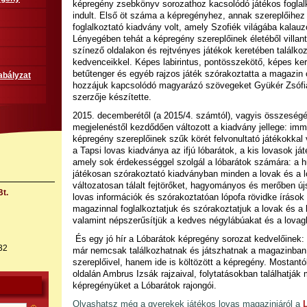
képregény zsebkönyv sorozathoz kacsolódó játékos foglal
indult. Első öt száma
a képregényhez, annak szereplőihez 
foglalkoztató kiadvány volt, amely Szofiék világába kalau
Lényegében tehát a képregény szereplőinek életéből villanto
színező oldalakon és rejtvényes játékok keretében találko
kedvenceikkel. Képes labirintus, pontösszekötő, képes ker
betűtenger és egyéb rajzos játék szórakoztatta a magazin o
abályzat
hozzájuk kapcsolódó magyarázó szövegeket Gyükér Zsófia
szerzője készítette.
2015. decemberétől (a 2015/4. számtól), vagyis összeségé
megjelenéstől kezdődően változott a kiadvány jellege: im
képregény szereplőinek szűk körét felvonultató játékokkal v
a Tapsi lovas kiadványa az ifjú lóbarátok, a kis lovasok já
amely sok érdekességgel szolgál a lóbarátok számára: a h
játékosan szórakoztató kiadványban minden a lovak és a lo
változatosan tálalt fejtörőket, hagyományos és merőben új
t.
lovas információk és szórakoztatóan lópofa rövidke írások 
magazinnal foglalkoztatjuk és szórakoztatjuk a lovak és a l
valamint népszerűsítjük a kedves négylábúakat és a lovagl
És egy jó hír a Lóbarátok képregény sorozat kedvelőinek:
32
már nemcsak találkozhatnak és játszhatnak a magazinban
szereplőivel, hanem ide is költözött a képregény. Mostant
oldalán Ambrus Izsák rajzaival, folytatásokban találhatjá
képregényüket a Lóbarátok rajongói.
Olvashatsz még a gyerekek játékos lovas magazinjáról a