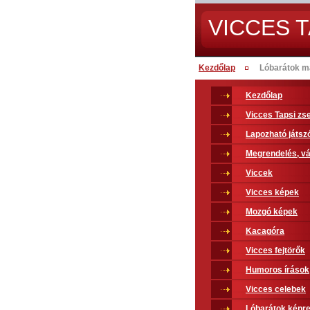
VICCES T
Kezdőlap
Lóbarátok ma
Kezdőlap
Vicces Tapsi z
Lapozható játsz
Megrendelés, vá
Viccek
Vicces képek
Mozgó képek
Kacagóra
Vicces fejtörők
Humoros írások
Vicces celebek
Lóbarátok képr