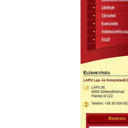
Játékok
Társalgó
Kapcsolat
Adatkezelési sz
ÁSZF
E
LÉRHETŐSÉG
LAPU Lap- és Könyvkiadó B
LAPU Bt.
8000 Székesfehérvár
Palotai út 122.
Telefon: +36 30 939 66
K
ERESÉS