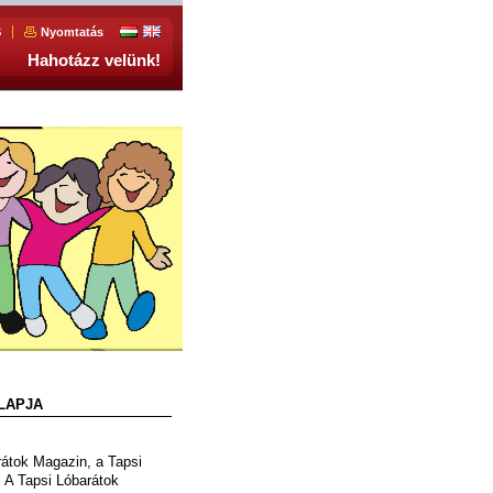
S
Nyomtatás
Hahotázz velünk!
LAPJA
rátok Magazin, a Tapsi
: A Tapsi Lóbarátok