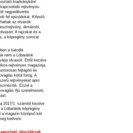
koztató kiadványként
kapcsolódó rejtvényes-
zolt negyedévente.
tt fel epizódokat. Kifestő-
zhattak az olvasók
esztrejtvény, átmásoló,
lvasóit.
A rajzokat és a
, a képregény sorozat
ben a hatodik
már nem a Lóbarátok
árja olvasóit. Ettől kezdve
tékos-rejtvényes magazinja,
umorosan fejtágító és
vaglás körül forog. A
szerű rejtvényeket apró
színesítik. Ezzel a
ovaglás ifjú szerelmeseit,
ást.
 a 2017/1. számtól kezdve
 a Lóbarátok képregény
ól a magazin középső két
k meg kedvenc
Lapozható játszótársak