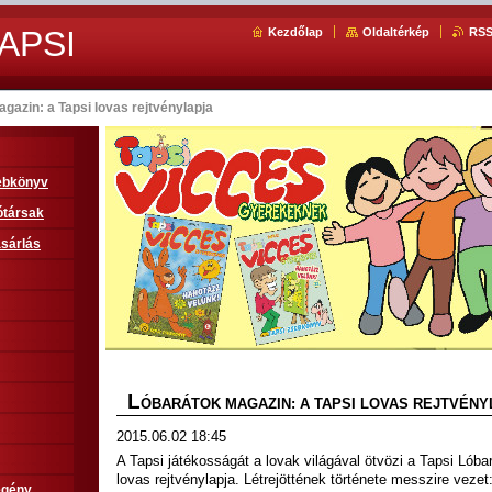
APSI
Kezdőlap
Oldaltérkép
RS
gazin: a Tapsi lovas rejtvénylapja
sebkönyv
ótársak
sárlás
L
ÓBARÁTOK MAGAZIN: A TAPSI LOVAS REJTVÉNY
2015.06.02 18:45
A Tapsi játékosságát a lovak világával ötvözi a Tapsi Lóba
lovas rejtvénylapja. Létrejöttének története messzire vezet
egény