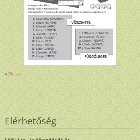
« Vissza
Elérhetőség
LAPU Lap- és Könyvkiadó Bt.