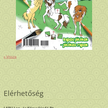
« Vissza
Elérhetőség
LAPU Lap- és Könyvkiadó Bt.