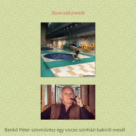
Vicces izgő-mozgók
Benkő Péter színművész egy vicces színházi bakiról mesél