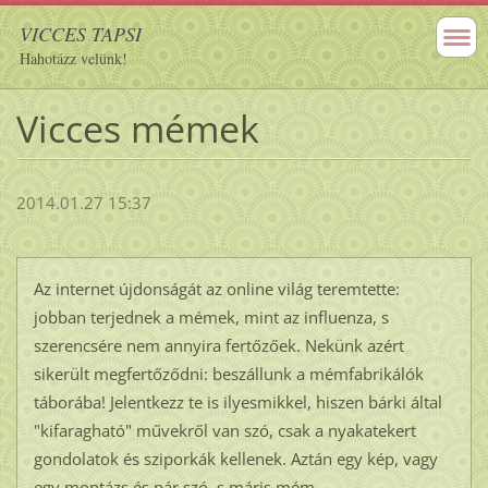
VICCES TAPSI
Hahotázz velünk!
Vicces mémek
2014.01.27 15:37
Az internet újdonságát az online világ teremtette:
jobban terjednek a mémek, mint az influenza, s
szerencsére nem annyira fertőzőek. Nekünk azért
sikerült megfertőződni: beszállunk a mémfabrikálók
táborába! Jelentkezz te is ilyesmikkel, hiszen bárki által
"kifaragható" művekről van szó, csak a nyakatekert
gondolatok és sziporkák kellenek. Aztán egy kép, vagy
egy montázs és pár szó, s máris mém...