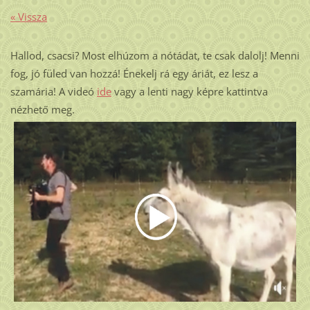
« Vissza
Hallod, csacsi? Most elhúzom a nótádat, te csak dalolj! Menni
fog, jó füled van hozzá! Énekelj rá egy áriát, ez lesz a
szamária! A videó
ide
vagy a lenti nagy képre kattintva
nézhető meg.