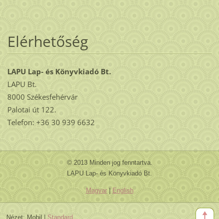
Elérhetőség
LAPU Lap- és Könyvkiadó Bt.
LAPU Bt.
8000 Székesfehérvár
Palotai út 122.
Telefon: +36 30 939 6632
© 2013 Minden jog fenntartva.
LAPU Lap- és Könyvkiadó Bt.
Magyar
|
English
Nézet:
Mobil
|
Standard