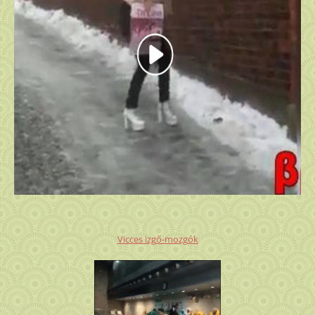
Vicces izgő-mozgók