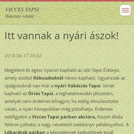
VICCES TAPSI
Hahotázz velünk!
Itt vannak a nyári ászok!
2018.06.17 20:02
Megjelent és egész nyáron kapható az
idei Tapsi Évkönyv
,
amely ezúttal
Rébuszkoktél
néven kapható. Ugyancsak az
újságosoknál van már a
nyári Vakációs Tapsi
. Ismét
kapható az
Óriás Tapsi
, a leghatalmasabb játszótárs,
amelyet nem érdemes kihagyni; ha eddig elmulasztotta
valaki, a nyári hónapokban még pótolhatja. Érdemes
odafigyelni a
Vicces Tapsi párban akcióra,
hiszen általa
féláron juthatsz a nagy nevettető zsebkönyv példányaihoz. A
Lóbarátok párban
a képregények kedvelőinek kínál