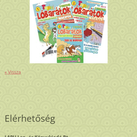
« Vissza
Elérhetőség
LAPU Lap- és Könyvkiadó Bt.