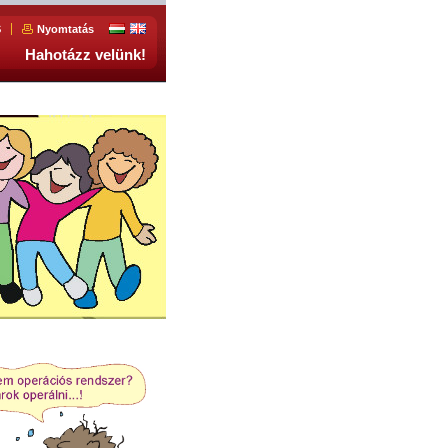
S
Nyomtatás
Hahotázz velünk!