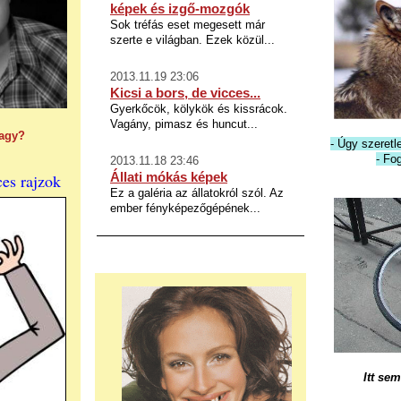
képek és izgő-mozgók
Sok tréfás eset megesett már
szerte e világban. Ezek közül...
2013.11.19 23:06
Kicsi a bors, de vicces...
Gyerkőcök, kölykök és kissrácok.
Vagány, pimasz és huncut...
vagy?
- Úgy szer
- Fo
2013.11.18 23:46
Állati mókás képek
ces rajzok
Ez a galéria az állatokról szól. Az
ember fényképezőgépének...
Itt sem