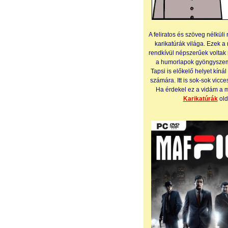
A feliratos és szö
veg n
élküli
karikatúrák világa. Ezek a 
rendkívül népszerűek voltak 
a humorlapok gyöngyszem
Tapsi is elő
k
elő hel
yet kínál
számára. Itt is sok-sok vicces
Ha érdekel ez a vidám a m
Karikatúrák
old