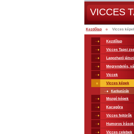
VICCES T
Kezdőlap
Vicces képe
Kezdőlap
Vicces Tapsi z
Lapozható játsz
Megrendelés, vá
Viccek
Vicces képek
Karikatúrák
Mozgó képek
Kacagóra
Vicces fejtörők
Humoros írások
Vicces celebek