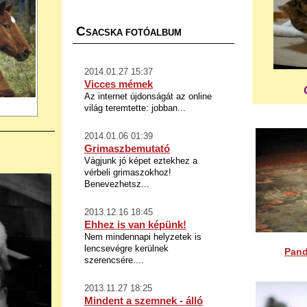
C
SACSKA FOTÓALBUM
2014.01.27 15:37
Vicces mémek
Az internet újdonságát az online
világ teremtette: jobban...
2014.01.06 01:39
Grimaszbemutató
Vágjunk jó képet eztekhez a
vérbeli grimaszokhoz!
Benevezhetsz...
2013.12.16 18:45
Ehhez is van képünk!
Nem mindennapi helyzetek is
lencsevégre kerülnek
Pand
szerencsére....
2013.11.27 18:25
Mindent a szemnek - álló