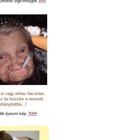
 humoros izgő-mozgók
>>>
csi vagy ehhez fiacskám,
sz be hozzám a nemzeti
ohányboltba...!
>>>
bb ilyesmi kép: