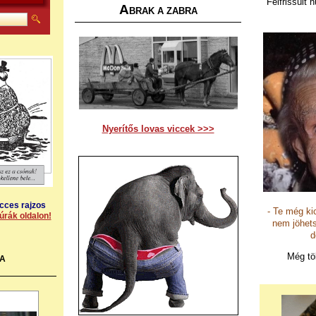
Felfrissült
A
BRAK A ZABRA
Nyerítős lovas viccek >>>
icces rajzos
- Te még ki
úrák oldalon!
nem jöhet
d
Még tö
A