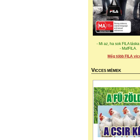
- Mi az, ha sok FILA táska
- MafFILA.
Még több FILA vic
V
ICCES MÉMEK