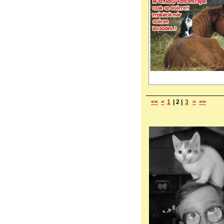
<<
<
1
|
2
|
3
>
>>