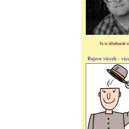
Te is állatbarát 
Rajzos viccek - vic