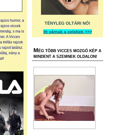
 rajzos humor, a
TÉNYLEG OLTÁRI NŐ!
rajzos viccek
Itt várnak a celebek >>>
mindig, s ma is
ei. A Vicces
 a tréfás rajzok
 rajzot találsz.
M
ÉG TÖBB VICCES MOZGÓ KÉP A
űfaj, irány a
MINDENT A SZEMNEK OLDALON!
al!