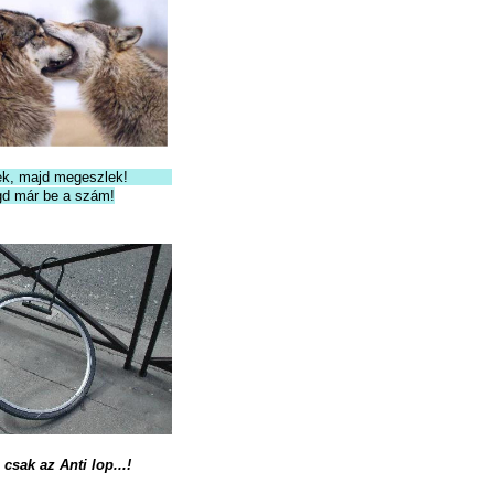
etlek, majd megeszlek!
gd már be a szám!
 csak az Anti lop...!