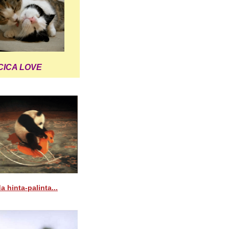
CICA LOVE
a hinta-palinta...