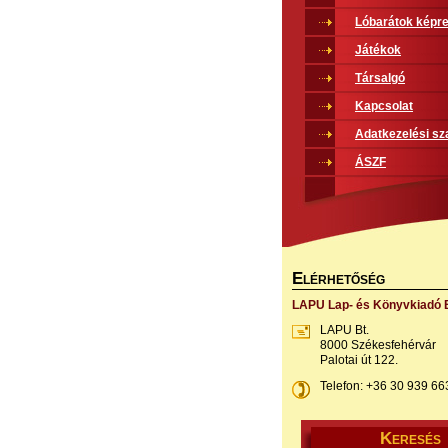
Lóbarátok képr
Játékok
Társalgó
Kapcsolat
Adatkezelési sz
ÁSZF
E
LÉRHETŐSÉG
LAPU Lap- és Könyvkiadó B
LAPU Bt.
8000 Székesfehérvár
Palotai út 122.
Telefon: +36 30 939 66
K
ERESÉS