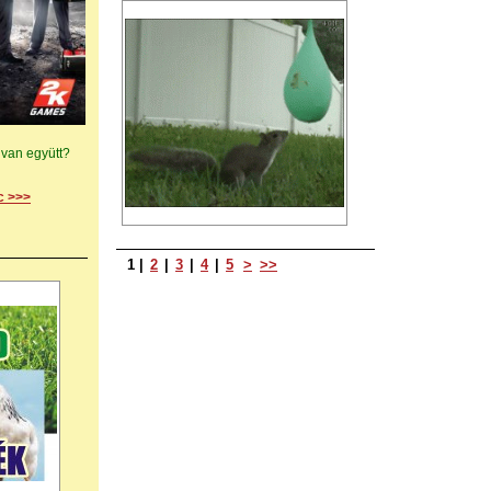
 van együtt?
c >>>
1
|
2
|
3
|
4
|
5
>
>>