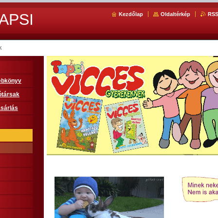
APSI
Kezdőlap
Oldaltérkép
RS
k
sebkönyv
ótársak
sárlás