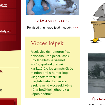
egény
EZ ÁM A VICCES TAPSI!
Felfrissült humoros izgő-mozgók
>>>
abályzat
Vicces képek
A sok vicc és humoros írás
olvasása után jólesik csak
úgy legeltetni a szemet.
Fotók, grafikák, rajzok,
karikatúrák, kis animációk és
t.
minden ami a humor képi
világához tartozik, itt
megtalálható. És persze
ezek is mind viccesek! Félre
hát a betűkkel, jöhetnek a
32
képes poénok...!
Újra leh