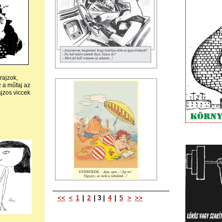
rajzok,
z a műfaj az
jzos viccek
<<
<
1
|
2
|
3
|
4
|
5
>
>>