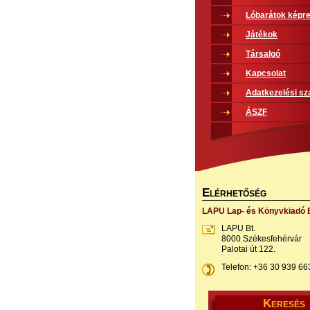
Lóbarátok képr
Játékok
Társalgó
Kapcsolat
Adatkezelési sz
ÁSZF
E
LÉRHETŐSÉG
LAPU Lap- és Könyvkiadó B
LAPU Bt.
8000 Székesfehérvár
Palotai út 122.
Telefon: +36 30 939 66
K
ERESÉS