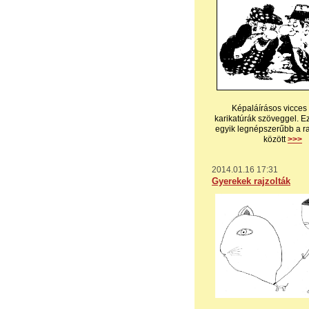
Képaláírásos vicces 
karikatúrák szöveggel. E
egyik legnépszerűbb a ra
között
>>>
2014.01.16 17:31
Gyerekek rajzolták