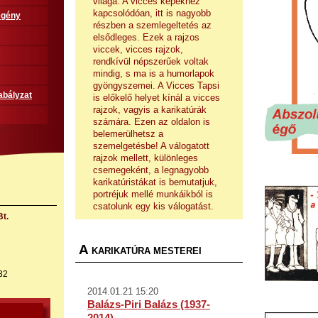
világa. A vicces képekhez
kapcsolódóan, itt is nagyobb
egény
részben a szemlegeltetés az
elsődleges. Ezek a rajzos
viccek, vicces rajzok,
rendkívül népszerűek voltak
mindig, s ma is a humorlapok
gyöngyszemei. A Vicces Tapsi
abályzat
is előkelő helyet kínál a vicces
rajzok, vagyis a karikatúrák
számára. Ezen az oldalon is
belemerülhetsz a
szemelgetésbe! A válogatott
rajzok mellett, különleges
csemegeként, a legnagyobb
karikatúristákat is bemutatjuk,
portréjuk mellé munkáikból is
csatolunk egy kis válogatást.
t.
A
KARIKATÚRA MESTEREI
32
2014.01.21 15:20
Balázs-Piri Balázs (1937-
2014)