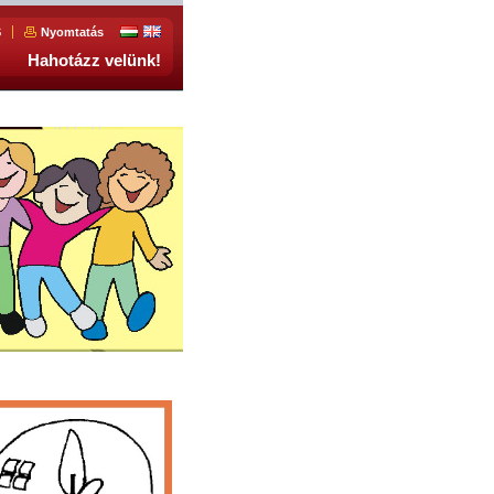
S
Nyomtatás
Hahotázz velünk!