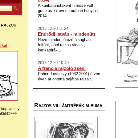
A karikaturistaként híressé vált
grafikus 77 éves korában hunyt el,
2014...
S RAJZOK
2013.12.20 11:24
Endrődi István - mindenütt
Neve minden létező újságban
feltűnt, ahol rajzos viccek,
lkül
karikatúrák...
2013.12.20 10:49
A francia rajzoló zseni
Robert Lassalvy (1932-2001) ötven
éven át ontotta sajátos rajzait....
R
AJZOS VILLÁMTRÉFÁK ALBUMA
a kép, amely
akaszt
>>>