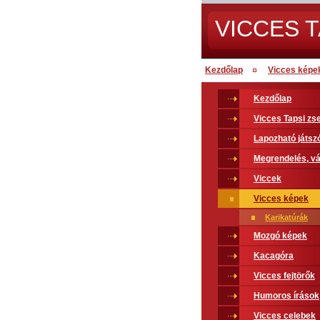
VICCES T
Kezdőlap
Vicces képe
Kezdőlap
Vicces Tapsi z
Lapozható játsz
Megrendelés, vá
Viccek
Vicces képek
Karikatúrák
Mozgó képek
Kacagóra
Vicces fejtörők
Humoros írások
Vicces celebek