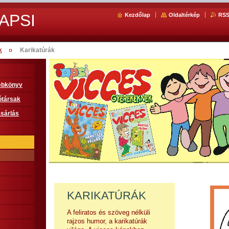
APSI
Kezdőlap
Oldaltérkép
RS
k
Karikatúrák
sebkönyv
ótársak
sárlás
KARIKATÚRÁK
A feliratos és szöveg nélküli
rajzos humor, a karikatúrák