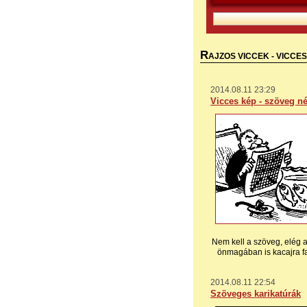
R
AJZOS VICCEK - VICCE
2014.08.11 23:29
Vicces kép - szöveg né
Nem kell a szöveg, elég 
önmagában is kacajra f
2014.08.11 22:54
Szöveges karikatúrák