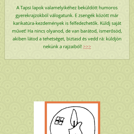
A Tapsi lapok valamelyikéhez beküldött humoros
gyerekrajzokból válogatunk. E zsengék között már
karikatúra-kezdemények is felfedezhetők. Küldj saját
művet! Ha nincs olyanod, de van barátod, ismerősöd,
akiben látod a tehetséget, biztasd és vedd rá: küldjön
nekünk a rajzaiból!
>>>