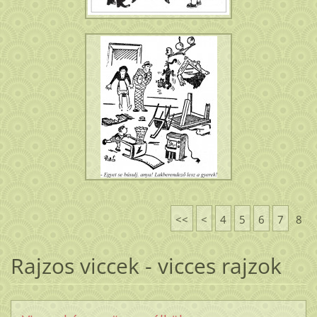
<<
<
4
5
6
7
8
Rajzos viccek - vicces rajzok