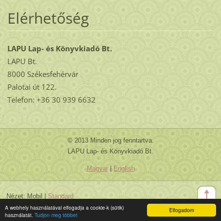
Elérhetőség
LAPU Lap- és Könyvkiadó Bt.
LAPU Bt.
8000 Székesfehérvár
Palotai út 122.
Telefon: +36 30 939 6632
© 2013 Minden jog fenntartva.
LAPU Lap- és Könyvkiadó Bt.
Magyar
|
English
Nézet:
Mobil
|
Standard
A webhely használatával elfogadja a cookie-k (sütik)
Elfogadom
használatát.
Tudjon meg többet