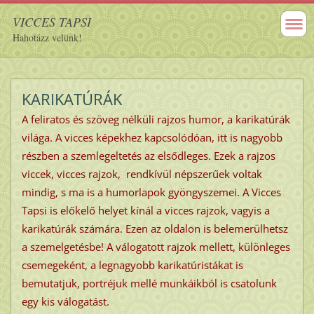
VICCES TAPSI
Hahotázz velünk!
KARIKATÚRÁK
A feliratos és szöveg nélküli rajzos humor, a karikatúrák
világa. A vicces képekhez kapcsolódóan, itt is nagyobb
részben a szemlegeltetés az elsődleges. Ezek a rajzos
viccek, vicces rajzok, rendkívül népszerűek voltak
mindig, s ma is a humorlapok gyöngyszemei. A Vicces
Tapsi is előkelő helyet kínál a vicces rajzok, vagyis a
karikatúrák számára. Ezen az oldalon is belemerülhetsz
a szemelgetésbe! A válogatott rajzok mellett, különleges
csemegeként, a legnagyobb karikatúristákat is
bemutatjuk, portréjuk mellé munkáikból is csatolunk
egy kis válogatást.