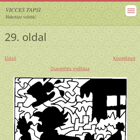
VICCES TAPSI
Hahotázz velünk!
29. oldal
Előző
Következő
Diavetítés indítása