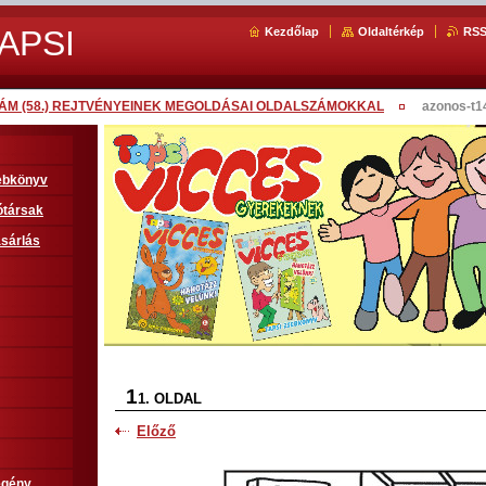
APSI
Kezdőlap
Oldaltérkép
RS
SZÁM (58.) REJTVÉNYEINEK MEGOLDÁSAI OLDALSZÁMOKKAL
azonos-t1
sebkönyv
ótársak
sárlás
1
1. OLDAL
Előző
egény