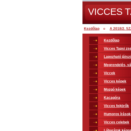
VICCES T
Kezdőlap
A 2018/2. 
Kezdőlap
Vicces Tapsi z
Lapozható játsz
Megrendelés, vá
Viccek
Vicces képek
Mozgó képek
Kacagóra
Vicces fejtörők
Humoros írások
Vicces celebek
Lóbarátok képr