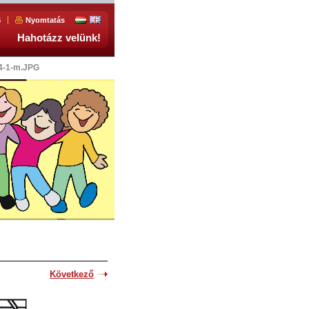
S
Nyomtatás
Hahotázz velünk!
4-1-m.JPG
Következő