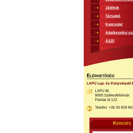
Játékok
Társalgó
Kapcsolat
Adatkezelési sz
ÁSZF
E
LÉRHETŐSÉG
LAPU Lap- és Könyvkiadó B
LAPU Bt.
8000 Székesfehérvár
Palotai út 122.
Telefon: +36 30 939 66
K
ERESÉS