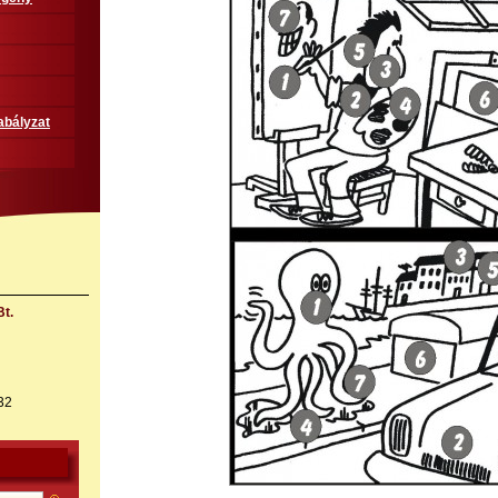
abályzat
t.
32