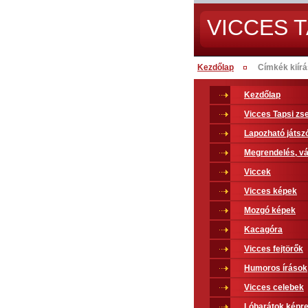
VICCES T
Kezdőlap
Címkék kiír
Kezdőlap
Vicces Tapsi z
Lapozható játsz
Megrendelés, vá
Viccek
Vicces képek
Mozgó képek
Kacagóra
Vicces fejtörők
Humoros írások
Vicces celebek
Lóbarátok képr