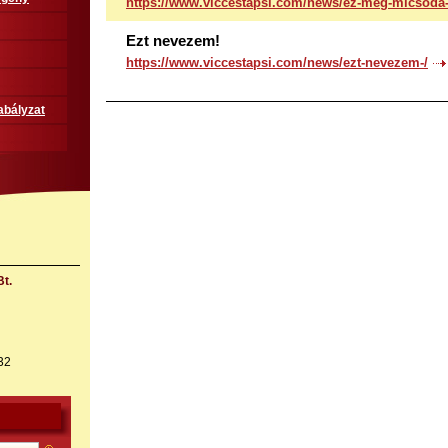
https://www.viccestapsi.com/news/ez-meg-micsoda-
Ezt nevezem!
https://www.viccestapsi.com/news/ezt-nevezem-/
abályzat
t.
32