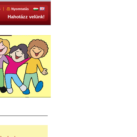
S
Nyomtatás
Hahotázz velünk!