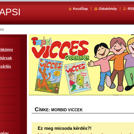
APSI
Kezdőlap
Oldaltérkép
RS
ása
sebkönyv
ótársak
sárlás
C
ÍMKE: MORBID VICCEK
Ez meg micsoda kérdés?!
egény