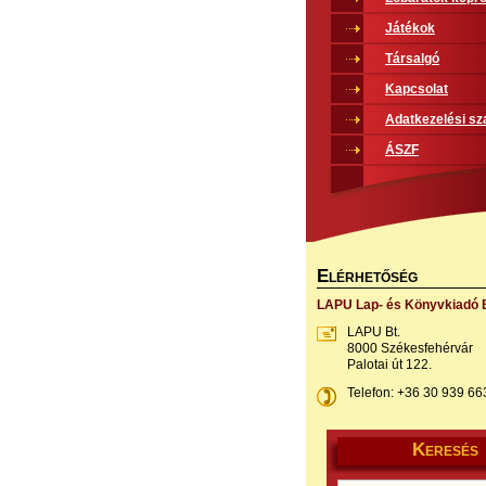
Játékok
Társalgó
Kapcsolat
Adatkezelési sz
ÁSZF
E
LÉRHETŐSÉG
LAPU Lap- és Könyvkiadó B
LAPU Bt.
8000 Székesfehérvár
Palotai út 122.
Telefon: +36 30 939 66
K
ERESÉS