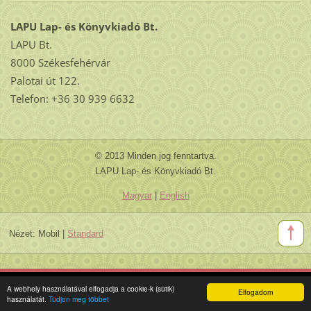
LAPU Lap- és Könyvkiadó Bt.
LAPU Bt.
8000 Székesfehérvár
Palotai út 122.
Telefon: +36 30 939 6632
© 2013 Minden jog fenntartva.
LAPU Lap- és Könyvkiadó Bt.
Magyar
|
English
Nézet:
Mobil
|
Standard
A webhely használatával elfogadja a cookie-k (sütik)
Elfogadom
használatát.
Tudjon meg többet