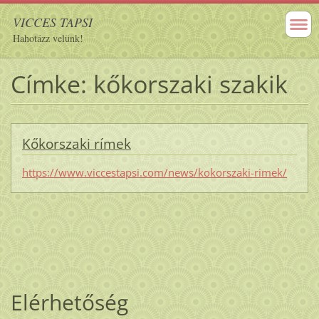
VICCES TAPSI
Hahotázz velünk!
Címke: kőkorszaki szakik
Kőkorszaki rímek
https://www.viccestapsi.com/news/kokorszaki-rimek/
Elérhetőség