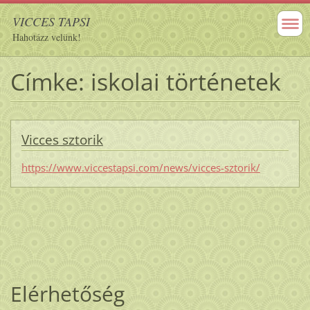
VICCES TAPSI
Hahotázz velünk!
Címke: iskolai történetek
Vicces sztorik
https://www.viccestapsi.com/news/vicces-sztorik/
Elérhetőség