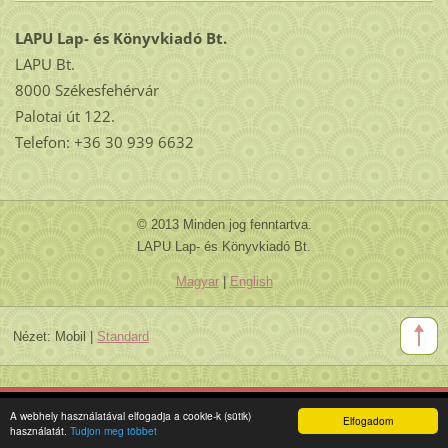
LAPU Lap- és Könyvkiadó Bt.
LAPU Bt.
8000 Székesfehérvár
Palotai út 122.
Telefon: +36 30 939 6632
© 2013 Minden jog fenntartva.
LAPU Lap- és Könyvkiadó Bt.
Magyar
|
English
Nézet:
Mobil
|
Standard
A webhely használatával elfogadja a cookie-k (sütik)
Elfogadom
használatát.
Tudjon meg többet